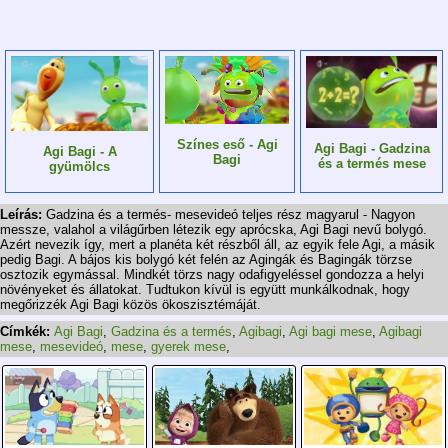
Színes eső - Agi
Agi Bagi - Gadzina
Agi Bagi - A
Bagi
és a termés mese
gyümölcs
Leírás:
Gadzina és a termés- mesevideó teljes rész magyarul - Nagyon
messze, valahol a világűrben létezik egy aprócska, Agi Bagi nevű bolygó.
Azért nevezik így, mert a planéta két részből áll, az egyik fele Agi, a másik
pedig Bagi. A bájos kis bolygó két felén az Agingák és Bagingák törzse
osztozik egymással. Mindkét törzs nagy odafigyeléssel gondozza a helyi
növényeket és állatokat. Tudtukon kívül is együtt munkálkodnak, hogy
megőrizzék Agi Bagi közös ökoszisztémáját.
Címkék:
Agi Bagi
,
Gadzina és a termés
,
Agibagi
,
Agi bagi mese
,
Agibagi
mese
,
mesevideó
,
mese
,
gyerek mese
,