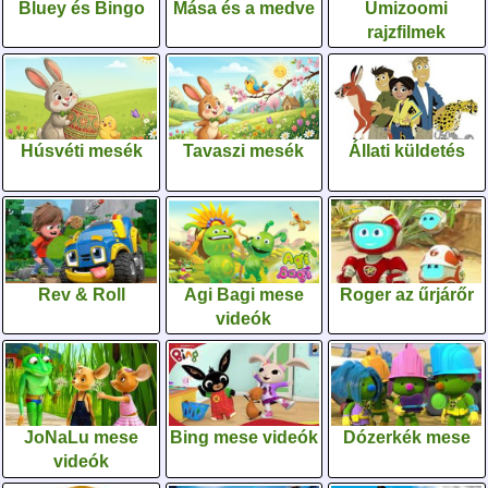
Bluey és Bingo
Mása és a medve
Umizoomi
rajzfilmek
Húsvéti mesék
Tavaszi mesék
Állati küldetés
Rev & Roll
Agi Bagi mese
Roger az űrjárőr
videók
JoNaLu mese
Bing mese videók
Dózerkék mese
videók