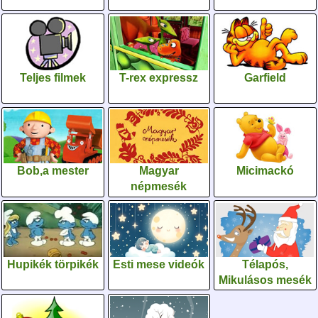
Teljes filmek
T-rex expressz
Garfield
Bob,a mester
Magyar
Micimackó
népmesék
Hupikék törpikék
Esti mese videók
Télapós,
Mikulásos mesék