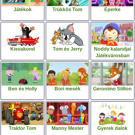
Játékok
Trükkös Tom
Eperke
Kisvakond
Tom és Jerry
Noddy kalandjai
Játékvárosban
Ben és Holly
Bori mesék
Geronimo Stilton
Traktor Tom
Manny Mester
Gyerek dalok