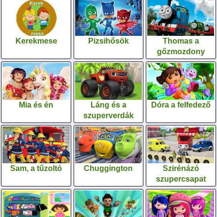
Kerekmese
Pizsihősök
Thomas a
gőzmozdony
Mia és én
Láng és a
Dóra a felfedező
szuperverdák
Sam, a tűzoltó
Chuggington
Szirénázó
szupercsapat