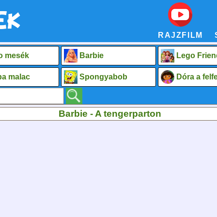
RAJZFILM
o mesék
Barbie
Lego Frien
a malac
Spongyabob
Dóra a fel
Barbie - A tengerparton