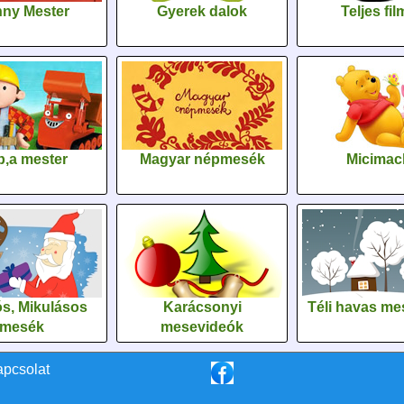
ny Mester
Gyerek dalok
Teljes fi
,a mester
Magyar népmesék
Micimac
s, Mikulásos
Karácsonyi
Téli havas me
mesék
mesevideók
apcsolat