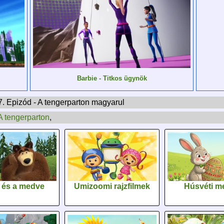
Barbie - Titkos ügynök
7. Epizód - A tengerparton magyarul
A tengerparton
,
 és a medve
Umizoomi rajzfilmek
Húsvéti m