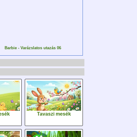
Barbie - Varázslatos utazás 06
esék
Tavaszi mesék