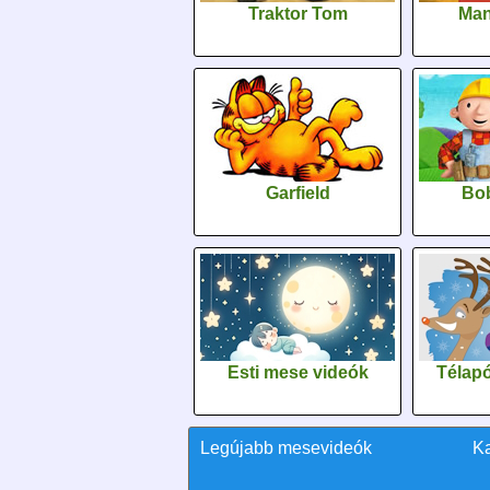
Traktor Tom
Man
Garfield
Bob
Esti mese videók
Télapó
Legújabb mesevideók
K