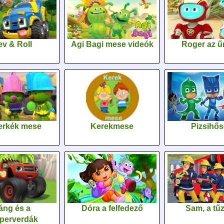
v & Roll
Agi Bagi mese videók
Roger az űr
erkék mese
Kerekmese
Pizsihő
áng és a
Dóra a felfedező
Sam, a tűz
perverdák