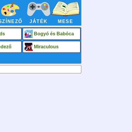
SZÍNEZŐ
JÁTÉK
MESE
ds
Bogyó és Babóca
fedező
Miraculous