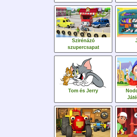
Szirénázó
szupercsapat
Tom és Jerry
Nodd
Ját