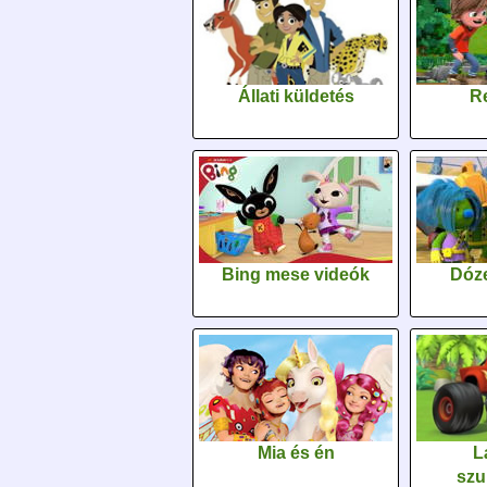
Állati küldetés
Re
Bing mese videók
Dóz
Mia és én
L
szu