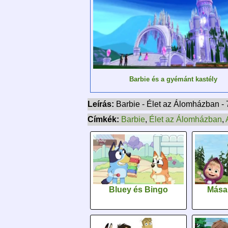
Barbie és a gyémánt kastély
Leírás:
Barbie - Élet az Álomházban - 
Címkék:
Barbie
,
Élet az Álomházban
,
Bluey és Bingo
Mása