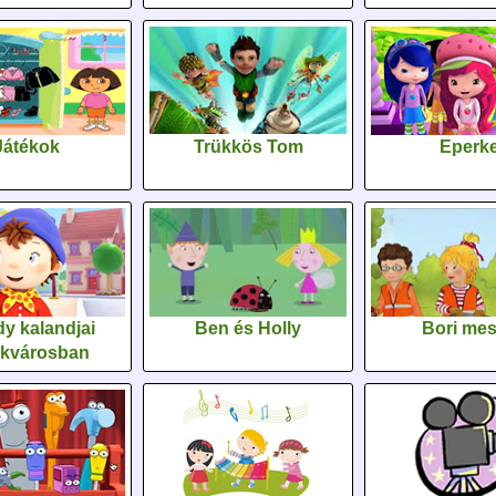
Játékok
Trükkös Tom
Eperk
y kalandjai
Ben és Holly
Bori me
ékvárosban