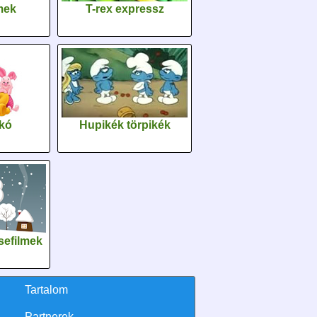
lmek
T-rex expressz
kó
Hupikék törpikék
sefilmek
Tartalom
Partnerek