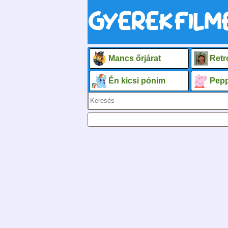
Mancs őrjárat
Retr
Én kicsi pónim
Pepp