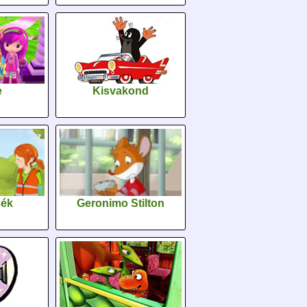
e
Kisvakond
sék
Geronimo Stilton