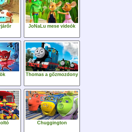
járőr
JoNaLu mese videók
sök
Thomas a gőzmozdony
oltó
Chuggington