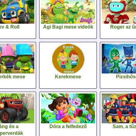
v & Roll
Agi Bagi mese videók
Roger az űr
erkék mese
Kerekmese
Pizsihő
áng és a
Dóra a felfedező
Sam, a tűz
perverdák