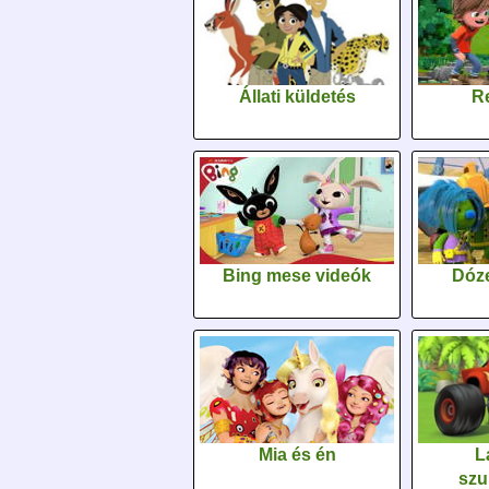
Állati küldetés
Re
Bing mese videók
Dóz
Mia és én
L
szu