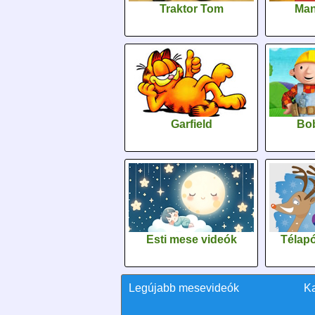
Traktor Tom
Man
Garfield
Bob
Esti mese videók
Télapó
Legújabb mesevideók
K