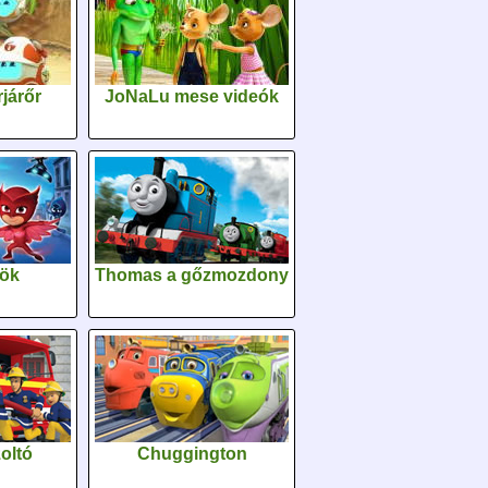
járőr
JoNaLu mese videók
sök
Thomas a gőzmozdony
oltó
Chuggington