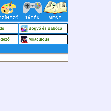
SZÍNEZŐ
JÁTÉK
MESE
ds
Bogyó és Babóca
fedező
Miraculous