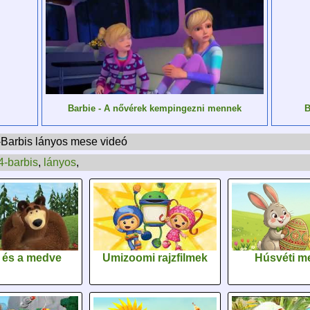
Barbie - A nővérek kempingezni mennek
B
4-Barbis lányos mese videó
4-barbis
,
lányos
,
 és a medve
Umizoomi rajzfilmek
Húsvéti m