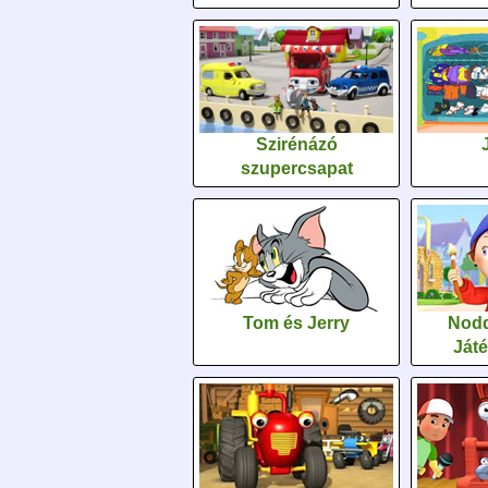
Szirénázó
szupercsapat
Tom és Jerry
Nodd
Ját