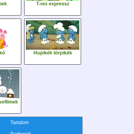
lmek
T-rex expressz
kó
Hupikék törpikék
sefilmek
Tartalom
Partnerek