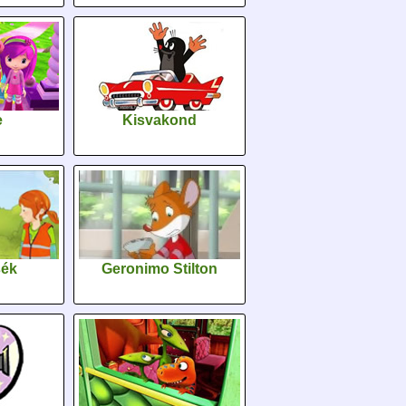
e
Kisvakond
sék
Geronimo Stilton