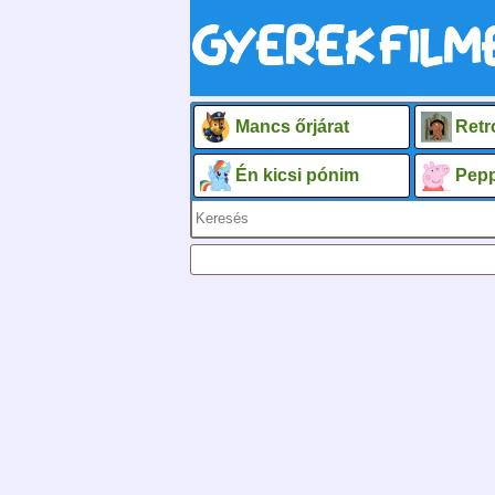
Mancs őrjárat
Retr
Én kicsi pónim
Pepp