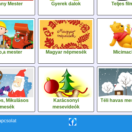
ny Mester
Gyerek dalok
Teljes fi
,a mester
Magyar népmesék
Micimac
s, Mikulásos
Karácsonyi
Téli havas me
mesék
mesevideók
apcsolat