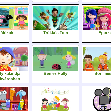
Játékok
Trükkös Tom
Eperk
y kalandjai
Ben és Holly
Bori me
ékvárosban