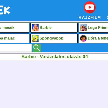
RAJZFILM
o mesék
Barbie
Lego Frien
a malac
Spongyabob
Dóra a fel
Barbie - Varázslatos utazás 04