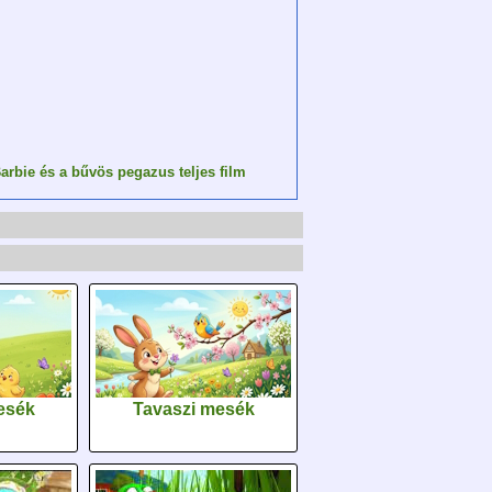
arbie és a bűvös pegazus teljes film
esék
Tavaszi mesék