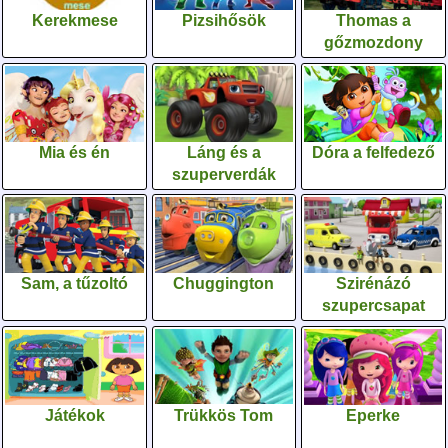
Kerekmese
Pizsihősök
Thomas a
gőzmozdony
Mia és én
Láng és a
Dóra a felfedező
szuperverdák
Sam, a tűzoltó
Chuggington
Szirénázó
szupercsapat
Játékok
Trükkös Tom
Eperke