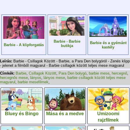
Barbie - Barbie
Barbie és a gyémánt
Barbie - A klipforgatás
butikja
kastély
Leírás:
Barbie - Csillagok Között - Barbie, a Para Den bolygóról - Zenés klipp
- jelenet a filmből magyarul - Barbie csillagok között teljes mese magyarul
Címkék:
Barbie
,
Csillagok Között
,
Para Den bolygó
,
barbie mese
,
hercegnő
,
hercegnős mese
,
lányos
,
lányos mese
,
barbie csillagok között teljes mese
magyarul
,
barbie mesefilmek
,
Bluey és Bingo
Mása és a medve
Umizoomi
rajzfilmek