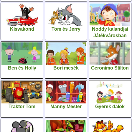
Kisvakond
Tom és Jerry
Noddy kalandjai
Játékvárosban
Ben és Holly
Bori mesék
Geronimo Stilton
Traktor Tom
Manny Mester
Gyerek dalok