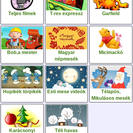
Teljes filmek
T-rex expressz
Garfield
Bob,a mester
Magyar
Micimackó
népmesék
Hupikék törpikék
Esti mese videók
Télapós,
Mikulásos mesék
Karácsonyi
Téli havas