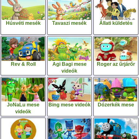
Húsvéti mesék
Tavaszi mesék
Állati küldetés
Rev & Roll
Agi Bagi mese
Roger az űrjárőr
videók
JoNaLu mese
Bing mese videók
Dózerkék mese
videók