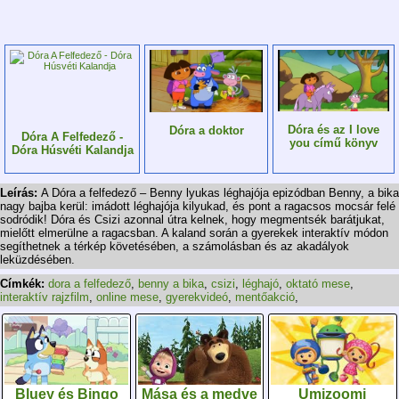
Dóra és az I love
Dóra a doktor
Dóra A Felfedező -
you című könyv
Dóra Húsvéti Kalandja
Leírás:
A Dóra a felfedező – Benny lyukas léghajója epizódban Benny, a bika
nagy bajba kerül: imádott léghajója kilyukad, és pont a ragacsos mocsár felé
sodródik! Dóra és Csizi azonnal útra kelnek, hogy megmentsék barátjukat,
mielőtt elmerülne a ragacsban. A kaland során a gyerekek interaktív módon
segíthetnek a térkép követésében, a számolásban és az akadályok
leküzdésében.
Címkék:
dora a felfedező
,
benny a bika
,
csizi
,
léghajó
,
oktató mese
,
interaktív rajzfilm
,
online mese
,
gyerekvideó
,
mentőakció
,
Bluey és Bingo
Mása és a medve
Umizoomi