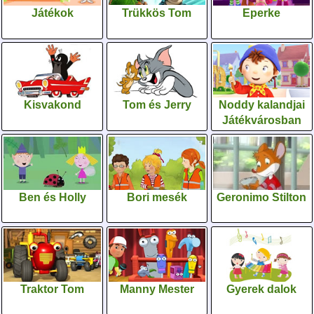
Játékok
Trükkös Tom
Eperke
Kisvakond
Tom és Jerry
Noddy kalandjai
Játékvárosban
Ben és Holly
Bori mesék
Geronimo Stilton
Traktor Tom
Manny Mester
Gyerek dalok