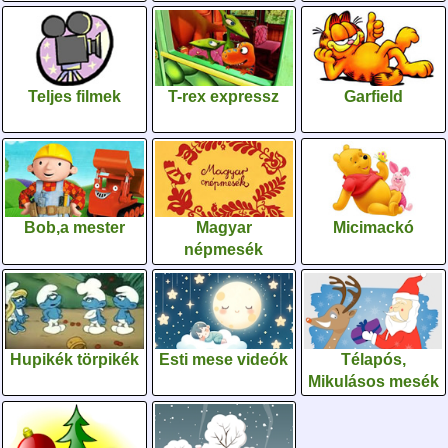
Teljes filmek
T-rex expressz
Garfield
Bob,a mester
Magyar
Micimackó
népmesék
Hupikék törpikék
Esti mese videók
Télapós,
Mikulásos mesék