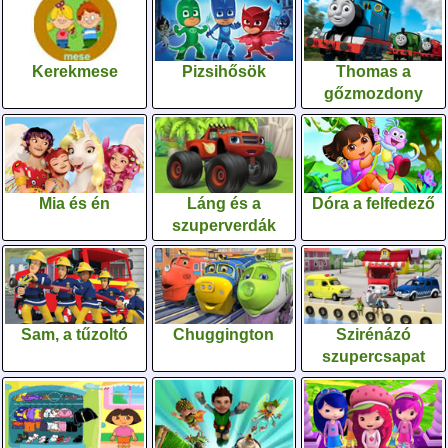
Kerekmese
Pizsihősök
Thomas a
gőzmozdony
Mia és én
Láng és a
Dóra a felfedező
szuperverdák
Sam, a tűzoltó
Chuggington
Szirénázó
szupercsapat