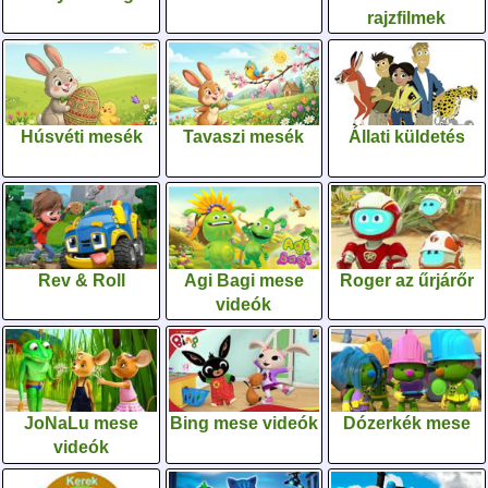
rajzfilmek
Húsvéti mesék
Tavaszi mesék
Állati küldetés
Rev & Roll
Agi Bagi mese
Roger az űrjárőr
videók
JoNaLu mese
Bing mese videók
Dózerkék mese
videók