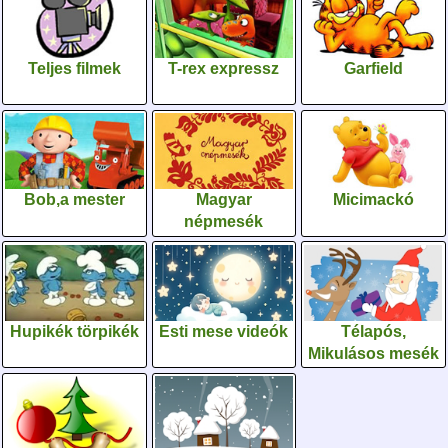
Teljes filmek
T-rex expressz
Garfield
Bob,a mester
Magyar
Micimackó
népmesék
Hupikék törpikék
Esti mese videók
Télapós,
Mikulásos mesék