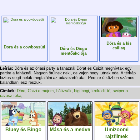
Dóra és a kis
Dora és a cowboysüti
csillag
Dóra és Diego
mentőakciója
Leírás:
Dóra és az óriási party a faháznál Dórát és Csizit meghívtak egy
partira a faháznál. Nagyon örülnek neki, de vajon hogy jutnak oda. A térkép
biztos segít nekik megtalálni az odavezető utat. Persze útközben számos
kalandban lesz részük.
Címkék:
Dóra
,
Csizi a majom
,
hátizsák
,
bigi bogi
,
krokodil tó
,
swiper a
ravasz róka
,
Bluey és Bingo
Mása és a medve
Umizoomi
rajzfilmek