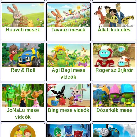
Húsvéti mesék
Tavaszi mesék
Állati küldetés
Rev & Roll
Agi Bagi mese
Roger az űrjárőr
videók
JoNaLu mese
Bing mese videók
Dózerkék mese
videók