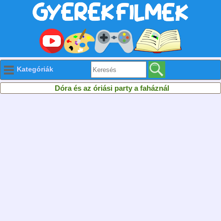
Kategóriák
Dóra és az óriási party a faháznál