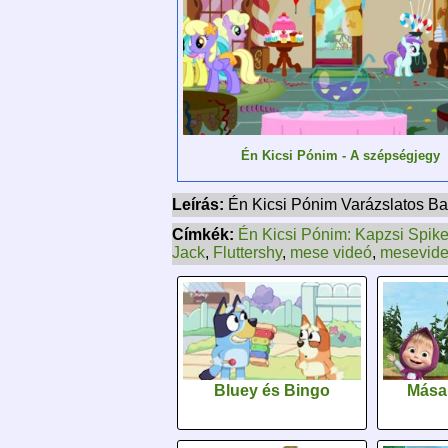
Én Kicsi Pónim - A szépségjegy
Leírás:
Én Kicsi Pónim Varázslatos Bar
Címkék:
Én Kicsi Pónim: Kapzsi Spik
Jack
,
Fluttershy
,
mese videó
,
mesevid
Bluey és Bingo
Mása