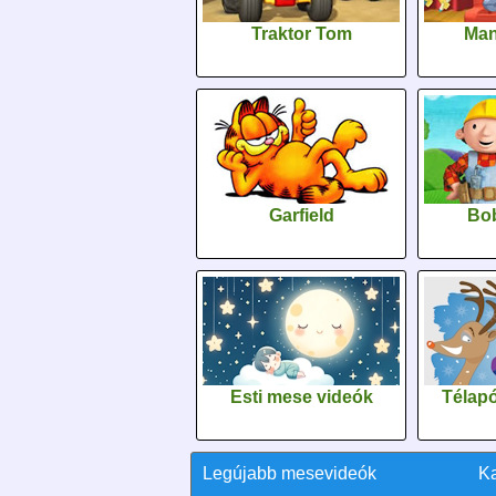
Traktor Tom
Man
Garfield
Bob
Esti mese videók
Télapó
Legújabb mesevideók
K