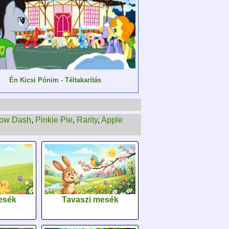
Én Kicsi Pónim - Téltakarítás
ow Dash
,
Pinkie Pie
,
Rarity
,
Apple
esék
Tavaszi mesék