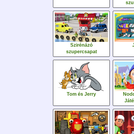
szu
Szirénázó
szupercsapat
Tom és Jerry
Nodd
Ját