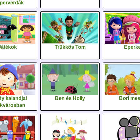
perverdák
Játékok
Trükkös Tom
Eperk
y kalandjai
Ben és Holly
Bori me
ékvárosban