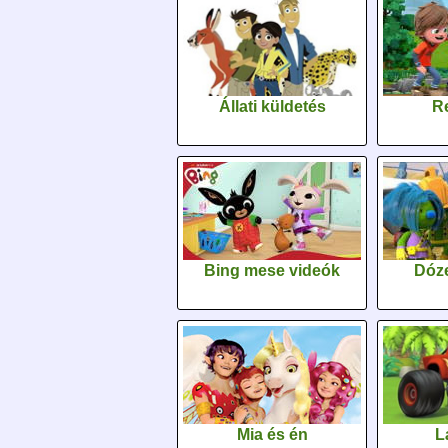
Állati küldetés
Re
Bing mese videók
Dóz
Mia és én
L