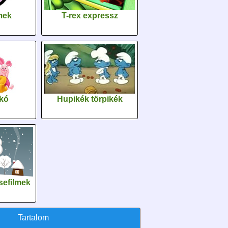
lmek
T-rex expressz
kó
Hupikék törpikék
sefilmek
Tartalom