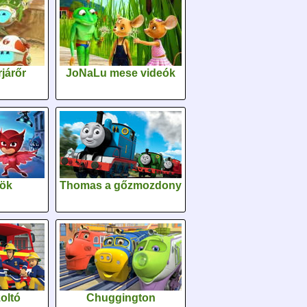
járőr
JoNaLu mese videók
sök
Thomas a gőzmozdony
oltó
Chuggington