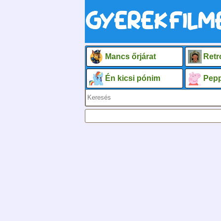
Mancs őrjárat
Retr
Én kicsi pónim
Pepp