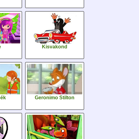
e
Kisvakond
sék
Geronimo Stilton