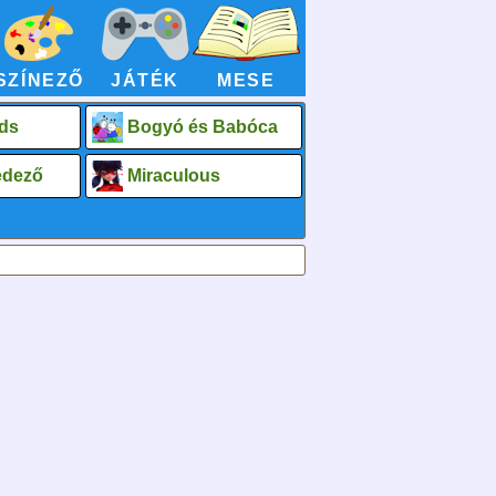
SZÍNEZŐ
JÁTÉK
MESE
ds
Bogyó és Babóca
fedező
Miraculous