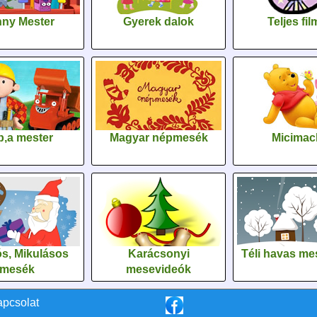
ny Mester
Gyerek dalok
Teljes fi
,a mester
Magyar népmesék
Micimac
s, Mikulásos
Karácsonyi
Téli havas me
mesék
mesevideók
apcsolat