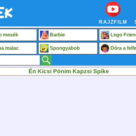
RAJZFILM
o mesék
Barbie
Lego Frien
a malac
Spongyabob
Dóra a fel
Én Kicsi Pónim Kapzsi Spike