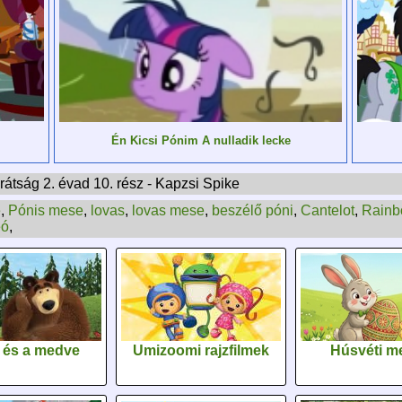
Én Kicsi Pónim A nulladik lecke
átság 2. évad 10. rész - Kapzsi Spike
e
,
Pónis mese
,
lovas
,
lovas mese
,
beszélő póni
,
Cantelot
,
Rainb
eó
,
 és a medve
Umizoomi rajzfilmek
Húsvéti m