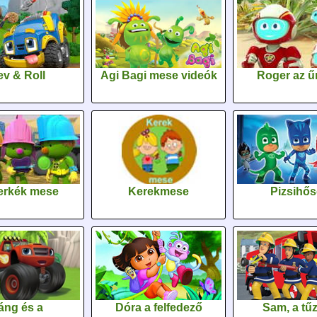
v & Roll
Agi Bagi mese videók
Roger az űr
erkék mese
Kerekmese
Pizsihő
áng és a
Dóra a felfedező
Sam, a tűz