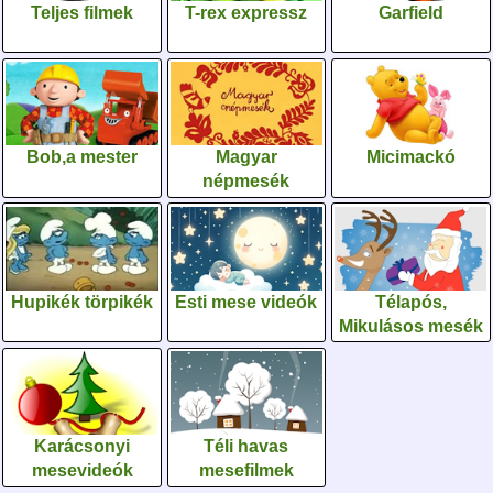
Teljes filmek
T-rex expressz
Garfield
Bob,a mester
Magyar
Micimackó
népmesék
Hupikék törpikék
Esti mese videók
Télapós,
Mikulásos mesék
Karácsonyi
Téli havas
mesevideók
mesefilmek