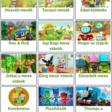
Húsvéti mesék
Tavaszi mesék
Állati küldetés
Rev & Roll
Agi Bagi mese
Roger az űrjárőr
videók
JoNaLu mese
Bing mese videók
Dózerkék mese
videók
Kerekmese
Pizsihősök
Thomas a