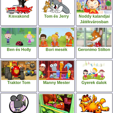
Kisvakond
Tom és Jerry
Noddy kalandjai
Játékvárosban
Ben és Holly
Bori mesék
Geronimo Stilton
Traktor Tom
Manny Mester
Gyerek dalok