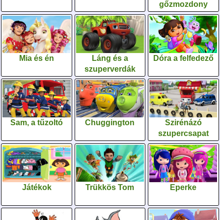
gőzmozdony
Mia és én
Láng és a
Dóra a felfedező
szuperverdák
Sam, a tűzoltó
Chuggington
Szirénázó
szupercsapat
Játékok
Trükkös Tom
Eperke