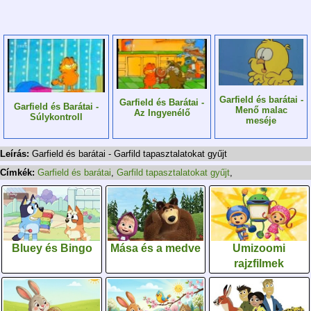
Garfield és barátai -
Garfield és Barátai -
Garfield és Barátai -
Menő malac
Az Ingyenélő
Súlykontroll
meséje
Leírás:
Garfield és barátai - Garfild tapasztalatokat gyűjt
Címkék:
Garfield és barátai
,
Garfild tapasztalatokat gyűjt
,
Bluey és Bingo
Mása és a medve
Umizoomi
rajzfilmek