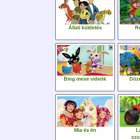
Állati küldetés
Re
Bing mese videók
Dóz
Mia és én
L
szu