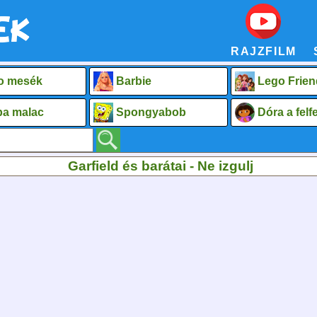
RAJZFILM
o mesék
Barbie
Lego Frien
a malac
Spongyabob
Dóra a fel
Garfield és barátai - Ne izgulj