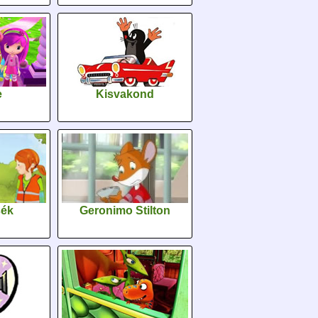
e
Kisvakond
sék
Geronimo Stilton