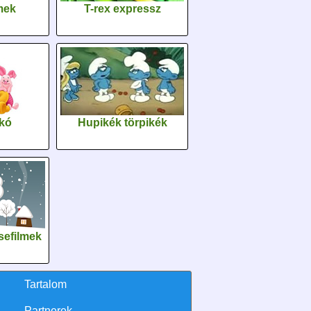
lmek
T-rex expressz
kó
Hupikék törpikék
sefilmek
Tartalom
Partnerek