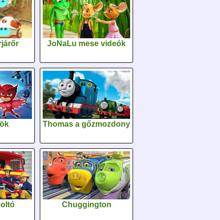
járőr
JoNaLu mese videók
sök
Thomas a gőzmozdony
oltó
Chuggington