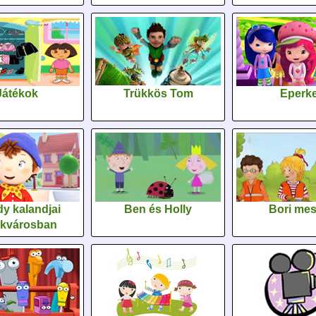
Játékok
Trükkös Tom
Eperk
y kalandjai
Ben és Holly
Bori me
ékvárosban