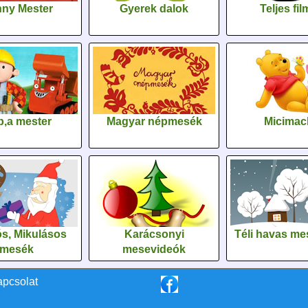
ny Mester
Gyerek dalok
Teljes fi
,a mester
Magyar népmesék
Micimac
s, Mikulásos
Karácsonyi
Téli havas me
mesék
mesevideók
apcsolat