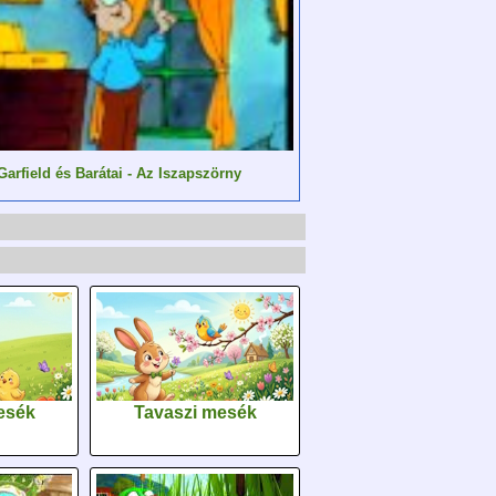
Garfield és Barátai - Az Iszapszörny
esék
Tavaszi mesék