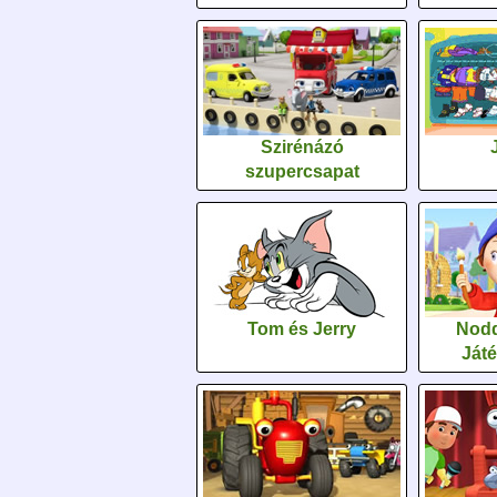
Szirénázó
szupercsapat
Tom és Jerry
Nodd
Ját