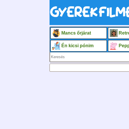
Mancs őrjárat
Retr
Én kicsi pónim
Pepp