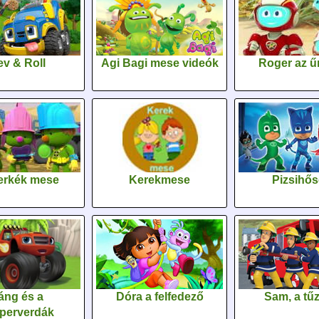
v & Roll
Agi Bagi mese videók
Roger az űr
erkék mese
Kerekmese
Pizsihő
áng és a
Dóra a felfedező
Sam, a tűz
perverdák