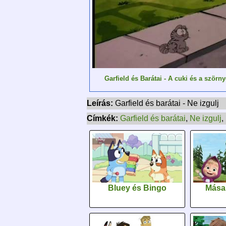
Garfield és Barátai - A cuki és a szörn
Leírás:
Garfield és barátai - Ne izgulj
Címkék:
Garfield és barátai
,
Ne izgulj
,
Bluey és Bingo
Mása