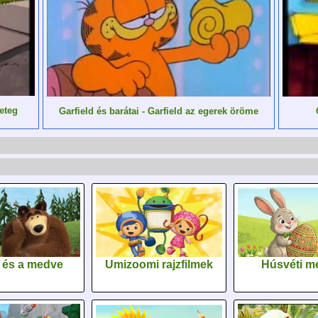
yeteg
Garfield és barátai - Garfield az egerek öröme
 és a medve
Umizoomi rajzfilmek
Húsvéti m