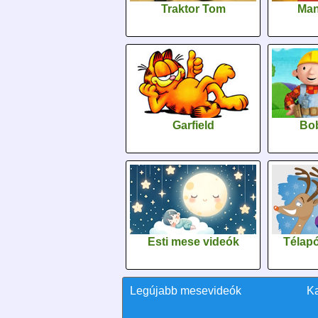
Traktor Tom
Man
Garfield
Bob
Esti mese videók
Télapó
Legújabb mesevideók
K