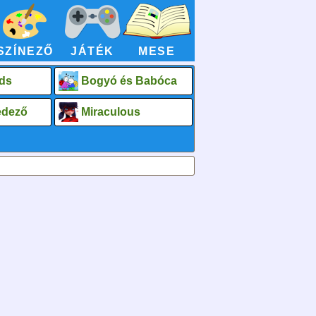
SZÍNEZŐ
JÁTÉK
MESE
ds
Bogyó és Babóca
fedező
Miraculous