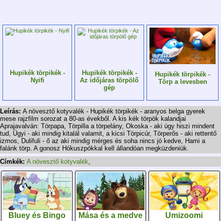
Hupikék törpikék -
Hupikék törpikék -
Hupikék törpikék -
Nyifi
Az időjáras törpölő
Törp a levesben
gép
Leírás:
A növesztő kotyvalék - Hupikék törpikék - aranyos belga gyerek
mese rajzfilm sorozat a 80-as évekből. A kis kék törpök kalandjai
Aprajavalván: Törpapa, Törpilla a törpelány, Okoska - aki úgy hiszi mindent
tud, Ügyi - aki mindig kitalál valamit, a kicsi Törpicúr, Törperős - aki rettentő
izmos, Dulifuli - ő az aki mindig mérges és soha nincs jó kedve, Hami a
falánk törp. A gonosz Hókuszpókkal kell állandóan megküzdeniük.
Címkék:
A növesztő kotyvalék
,
Bluey és Bingo
Mása és a medve
Umizoomi