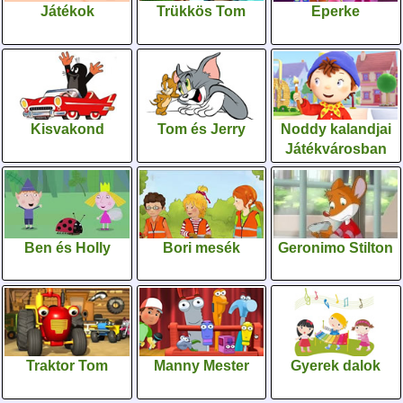
Játékok
Trükkös Tom
Eperke
Kisvakond
Tom és Jerry
Noddy kalandjai
Játékvárosban
Ben és Holly
Bori mesék
Geronimo Stilton
Traktor Tom
Manny Mester
Gyerek dalok