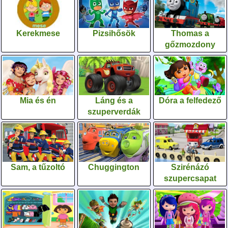
Kerekmese
Pizsihősök
Thomas a
gőzmozdony
Mia és én
Láng és a
Dóra a felfedező
szuperverdák
Sam, a tűzoltó
Chuggington
Szirénázó
szupercsapat