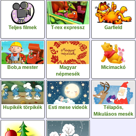
Teljes filmek
T-rex expressz
Garfield
Bob,a mester
Magyar
Micimackó
népmesék
Hupikék törpikék
Esti mese videók
Télapós,
Mikulásos mesék