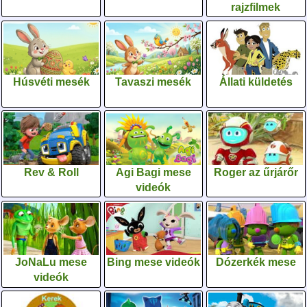
rajzfilmek
Húsvéti mesék
Tavaszi mesék
Állati küldetés
Rev & Roll
Agi Bagi mese
Roger az űrjárőr
videók
JoNaLu mese
Bing mese videók
Dózerkék mese
videók