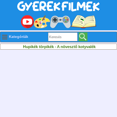
Kategóriák
Hupikék törpikék - A növesztő kotyvalék