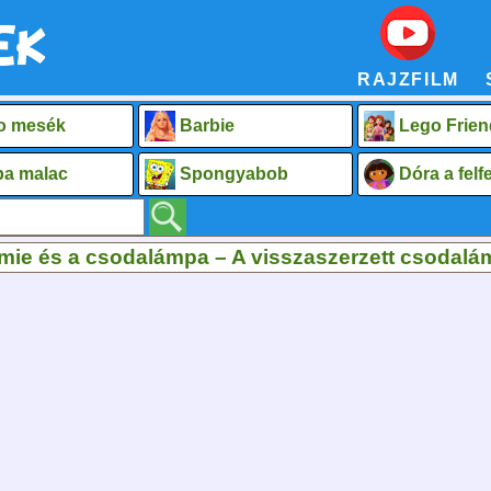
RAJZFILM
o mesék
Barbie
Lego Frien
a malac
Spongyabob
Dóra a fel
mie és a csodalámpa – A visszaszerzett csodal