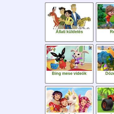
Állati küldetés
Re
Bing mese videók
Dóz