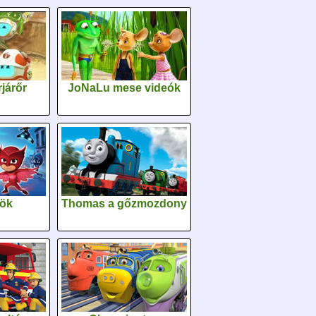
járőr
JoNaLu mese videók
sök
Thomas a gőzmozdony