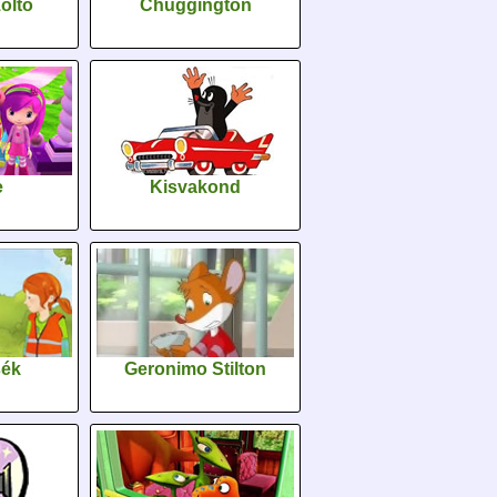
oltó
Chuggington
e
Kisvakond
sék
Geronimo Stilton