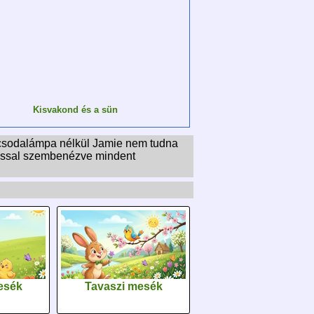
Kisvakond és a sün
 csodalámpa nélkül Jamie nem tudna
amással szembenézve mindent
esék
Tavaszi mesék