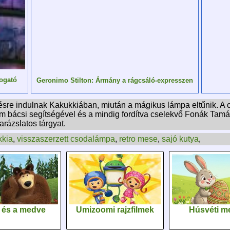
ogató
Geronimo Stilton: Ármány a rágcsáló-expresszen
ésre indulnak Kakukkiában, miután a mágikus lámpa eltűnik. A
zám bácsi segítségével és a mindig fordítva cselekvő Fonák T
rázslatos tárgyat.
kkia
,
visszaszerzett csodalámpa
,
retro mese
,
sajó kutya
,
 és a medve
Umizoomi rajzfilmek
Húsvéti m