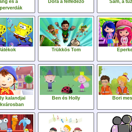
áng és a
Dóra a felfedező
Sam, a tűz
perverdák
Játékok
Trükkös Tom
Eperk
y kalandjai
Ben és Holly
Bori me
ékvárosban