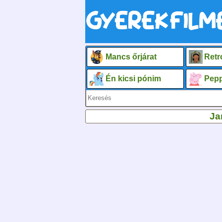
Mancs őrjárat
Retr
Én kicsi pónim
Pepp
Ja