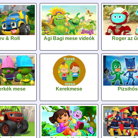
v & Roll
Agi Bagi mese videók
Roger az űr
erkék mese
Kerekmese
Pizsihő