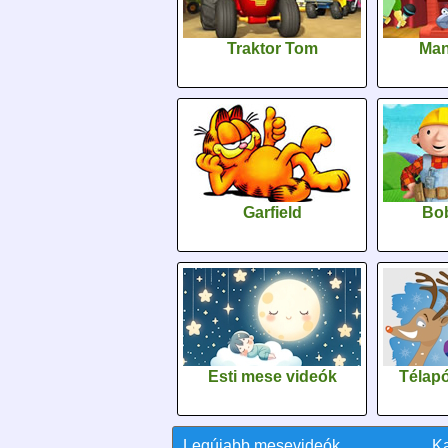
Traktor Tom
Man
Garfield
Bob
Esti mese videók
Télapó
Legújabb mesevideók
K