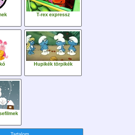
lmek
T-rex expressz
kó
Hupikék törpikék
sefilmek
Tartalom