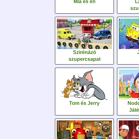
Mia és én
L
szu
Szirénázó
szupercsapat
Tom és Jerry
Nodd
Ját