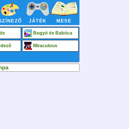
SZÍNEZŐ
JÁTÉK
MESE
ds
Bogyó és Babóca
fedező
Miraculous
ámpa