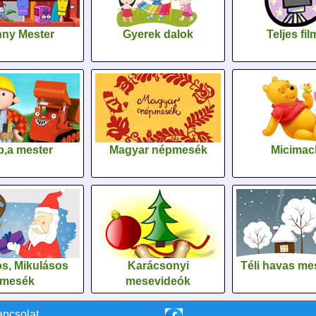
ny Mester
Gyerek dalok
Teljes fi
,a mester
Magyar népmesék
Micimac
s, Mikulásos
Karácsonyi
Téli havas me
mesék
mesevideók
apcsolat