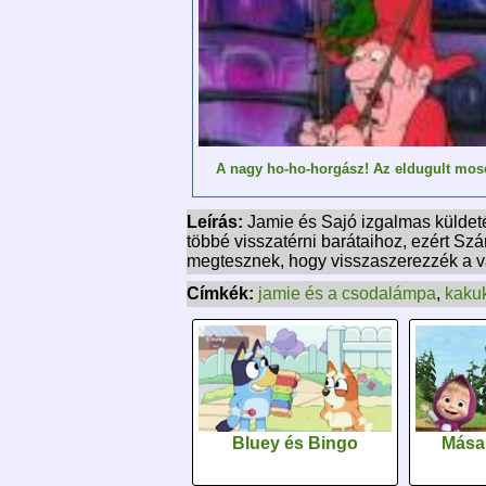
A nagy ho-ho-horgász! Az eldugult mos
Leírás:
Jamie és Sajó izgalmas küldet
többé visszatérni barátaihoz, ezért S
megtesznek, hogy visszaszerezzék a va
Címkék:
jamie és a csodalámpa
,
kaku
Bluey és Bingo
Mása