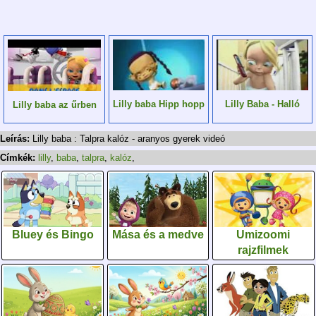
Lilly baba Hipp hopp
Lilly Baba - Halló
Lilly baba az űrben
Leírás:
Lilly baba : Talpra kalóz - aranyos gyerek videó
Címkék:
lilly
,
baba
,
talpra
,
kalóz
,
Bluey és Bingo
Mása és a medve
Umizoomi
rajzfilmek