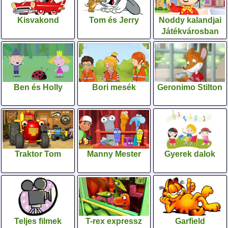
Kisvakond
Tom és Jerry
Noddy kalandjai
Játékvárosban
Ben és Holly
Bori mesék
Geronimo Stilton
Traktor Tom
Manny Mester
Gyerek dalok
Teljes filmek
T-rex expressz
Garfield