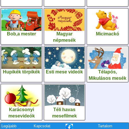
Bob,a mester
Magyar
Micimackó
népmesék
Hupikék törpikék
Esti mese videók
Télapós,
Mikulásos mesék
Karácsonyi
Téli havas
mesevideók
mesefilmek
Legújabb
Kapcsolat
Tartalom