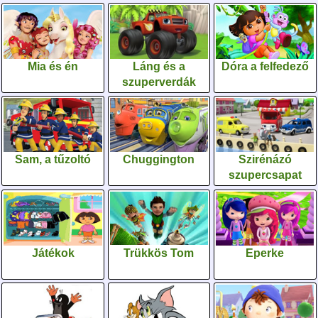
Mia és én
Láng és a
Dóra a felfedező
szuperverdák
Sam, a tűzoltó
Chuggington
Szirénázó
szupercsapat
Játékok
Trükkös Tom
Eperke