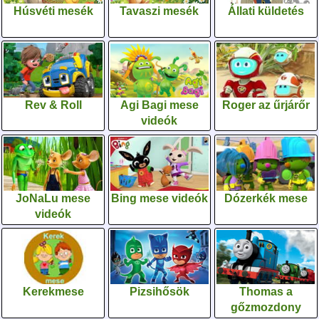
Húsvéti mesék
Tavaszi mesék
Állati küldetés
Rev & Roll
Agi Bagi mese
Roger az űrjárőr
videók
JoNaLu mese
Bing mese videók
Dózerkék mese
videók
Kerekmese
Pizsihősök
Thomas a
gőzmozdony