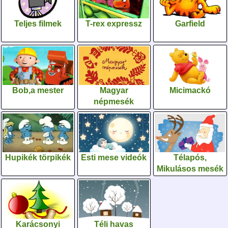
Teljes filmek
T-rex expressz
Garfield
Bob,a mester
Magyar
Micimackó
népmesék
Hupikék törpikék
Esti mese videók
Télapós,
Mikulásos mesék
Karácsonyi
Téli havas