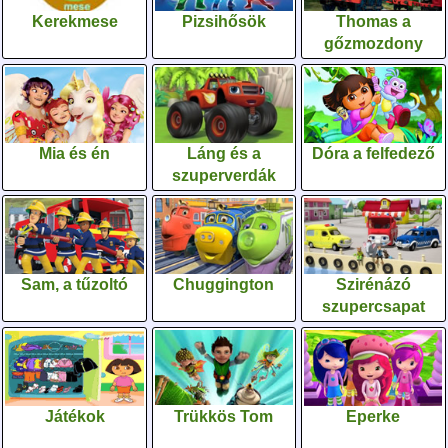
Kerekmese
Pizsihősök
Thomas a
gőzmozdony
Mia és én
Láng és a
Dóra a felfedező
szuperverdák
Sam, a tűzoltó
Chuggington
Szirénázó
szupercsapat
Játékok
Trükkös Tom
Eperke