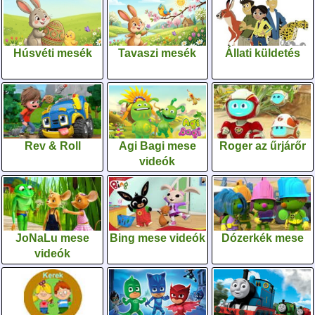
Húsvéti mesék
Tavaszi mesék
Állati küldetés
Rev & Roll
Agi Bagi mese
Roger az űrjárőr
videók
JoNaLu mese
Bing mese videók
Dózerkék mese
videók