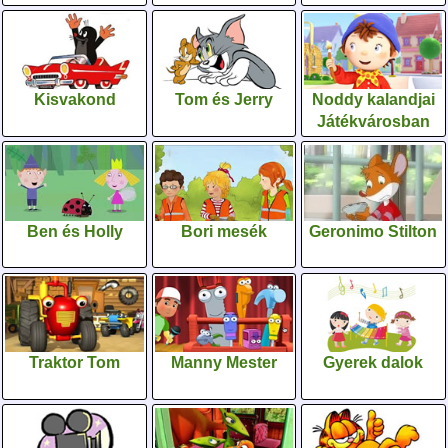
Kisvakond
Tom és Jerry
Noddy kalandjai
Játékvárosban
Ben és Holly
Bori mesék
Geronimo Stilton
Traktor Tom
Manny Mester
Gyerek dalok