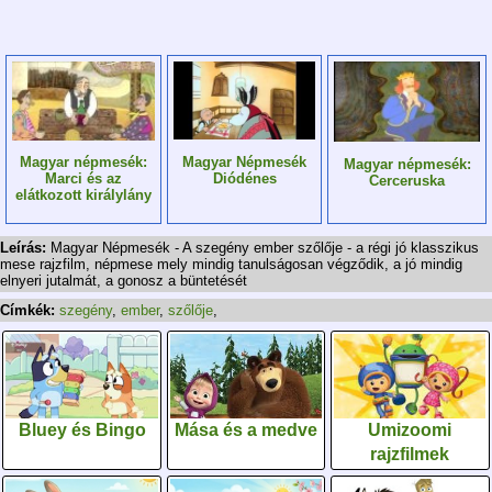
Magyar Népmesék
Magyar népmesék:
Magyar népmesék:
Diódénes
Marci és az
Cerceruska
elátkozott királylány
Leírás:
Magyar Népmesék - A szegény ember szőlője - a régi jó klasszikus
mese rajzfilm, népmese mely mindig tanulságosan végződik, a jó mindig
elnyeri jutalmát, a gonosz a büntetését
Címkék:
szegény
,
ember
,
szőlője
,
Bluey és Bingo
Mása és a medve
Umizoomi
rajzfilmek