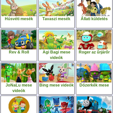
Húsvéti mesék
Tavaszi mesék
Állati küldetés
Rev & Roll
Agi Bagi mese
Roger az űrjárőr
videók
JoNaLu mese
Bing mese videók
Dózerkék mese
videók