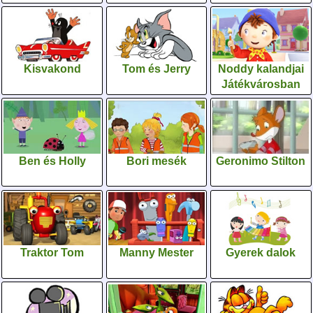
Kisvakond
Tom és Jerry
Noddy kalandjai
Játékvárosban
Ben és Holly
Bori mesék
Geronimo Stilton
Traktor Tom
Manny Mester
Gyerek dalok