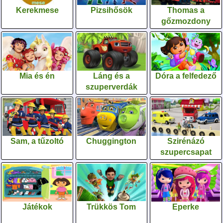
Kerekmese
Pizsihősök
Thomas a
gőzmozdony
Mia és én
Láng és a
Dóra a felfedező
szuperverdák
Sam, a tűzoltó
Chuggington
Szirénázó
szupercsapat
Játékok
Trükkös Tom
Eperke