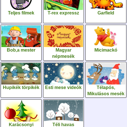
Teljes filmek
T-rex expressz
Garfield
Bob,a mester
Magyar
Micimackó
népmesék
Hupikék törpikék
Esti mese videók
Télapós,
Mikulásos mesék
Karácsonyi
Téli havas