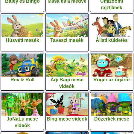
Bluey és Bingo
Mása és a medve
Umizoomi
rajzfilmek
Húsvéti mesék
Tavaszi mesék
Állati küldetés
Rev & Roll
Agi Bagi mese
Roger az űrjárőr
videók
JoNaLu mese
Bing mese videók
Dózerkék mese
videók