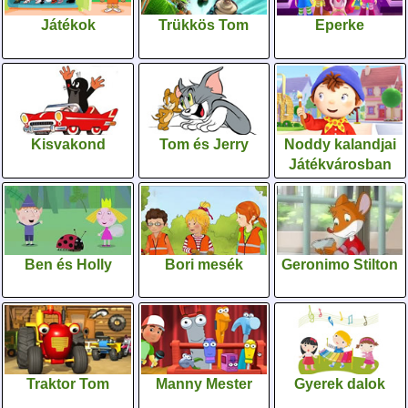
Játékok
Trükkös Tom
Eperke
Kisvakond
Tom és Jerry
Noddy kalandjai
Játékvárosban
Ben és Holly
Bori mesék
Geronimo Stilton
Traktor Tom
Manny Mester
Gyerek dalok