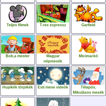
Teljes filmek
T-rex expressz
Garfield
Bob,a mester
Magyar
Micimackó
népmesék
Hupikék törpikék
Esti mese videók
Télapós,
Mikulásos mesék