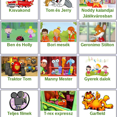
Kisvakond
Tom és Jerry
Noddy kalandjai
Játékvárosban
Ben és Holly
Bori mesék
Geronimo Stilton
Traktor Tom
Manny Mester
Gyerek dalok
Teljes filmek
T-rex expressz
Garfield