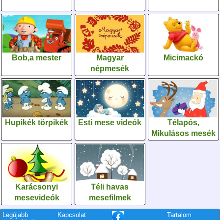
Bob,a mester
Magyar
Micimackó
népmesék
Hupikék törpikék
Esti mese videók
Télapós,
Mikulásos mesék
Karácsonyi
Téli havas
mesevideók
mesefilmek
Legújabb
Kapcsolat
Tartalom