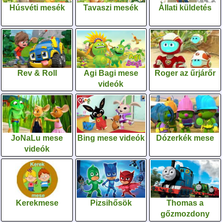
Húsvéti mesék
Tavaszi mesék
Állati küldetés
Rev & Roll
Agi Bagi mese
Roger az űrjárőr
videók
JoNaLu mese
Bing mese videók
Dózerkék mese
videók
Kerekmese
Pizsihősök
Thomas a
gőzmozdony