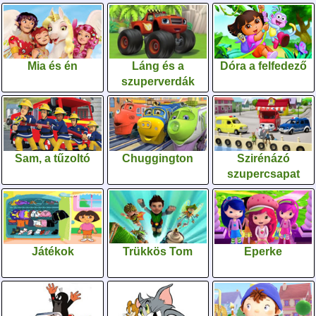
Mia és én
Láng és a
Dóra a felfedező
szuperverdák
Sam, a tűzoltó
Chuggington
Szirénázó
szupercsapat
Játékok
Trükkös Tom
Eperke