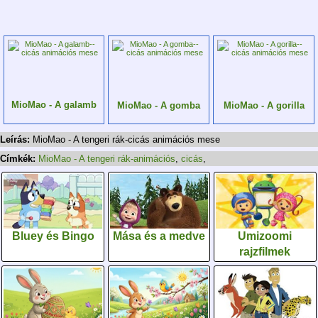
MioMao - A galamb
MioMao - A gomba
MioMao - A gorilla
Leírás:
MioMao - A tengeri rák-cicás animációs mese
Címkék:
MioMao - A tengeri rák-animációs
,
cicás
,
Bluey és Bingo
Mása és a medve
Umizoomi
rajzfilmek