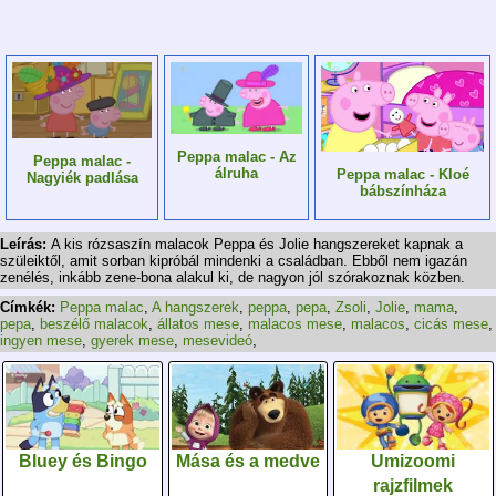
Peppa malac - Az
Peppa malac -
álruha
Peppa malac - Kloé
Nagyiék padlása
bábszínháza
Leírás:
A kis rózsaszín malacok Peppa és Jolie hangszereket kapnak a
szüleiktől, amit sorban kipróbál mindenki a családban. Ebből nem igazán
zenélés, inkább zene-bona alakul ki, de nagyon jól szórakoznak közben.
Címkék:
Peppa malac
,
A hangszerek
,
peppa
,
pepa
,
Zsoli
,
Jolie
,
mama
,
pepa
,
beszélő malacok
,
állatos mese
,
malacos mese
,
malacos
,
cicás mese
,
ingyen mese
,
gyerek mese
,
mesevideó
,
Bluey és Bingo
Mása és a medve
Umizoomi
rajzfilmek