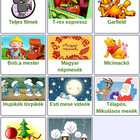
Teljes filmek
T-rex expressz
Garfield
Bob,a mester
Magyar
Micimackó
népmesék
Hupikék törpikék
Esti mese videók
Télapós,
Mikulásos mesék