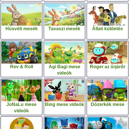
Húsvéti mesék
Tavaszi mesék
Állati küldetés
Rev & Roll
Agi Bagi mese
Roger az űrjárőr
videók
JoNaLu mese
Bing mese videók
Dózerkék mese
videók