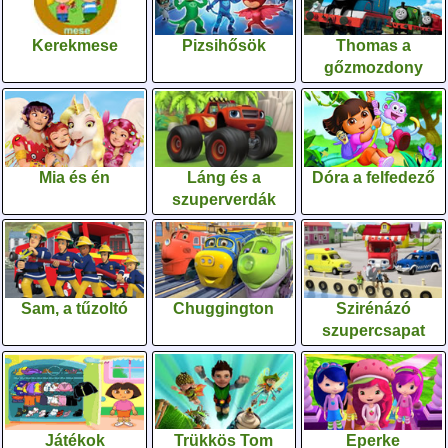
Kerekmese
Pizsihősök
Thomas a
gőzmozdony
Mia és én
Láng és a
Dóra a felfedező
szuperverdák
Sam, a tűzoltó
Chuggington
Szirénázó
szupercsapat
Játékok
Trükkös Tom
Eperke