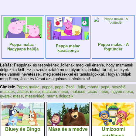
Peppa malac -
Peppa malac - A
Peppa malac
Nagypapa hajója
fogtündér
karacsonya
Leírás:
Peppának és testvérének Jolienak meg kell értenie, hogy mamának
dolgoznia kell. Ez a szórakoztató mese olyan kalandokat tár fel, amelyek
tele vannak nevetéssel, meglepetésekkel és tanulságokkal. Hogyan oldják
meg Pepa, Jolie és társai az izgalmas kihívásokat!
Címkék:
Peppa malac
,
peppa
,
pepa
,
Zsoli
,
Jolie
,
mama
,
pepa
,
beszélő
malacok
,
állatos mese
,
malacos mese
,
malacos
,
cicás mese
,
ingyen mese
,
gyerek mese
,
mesevideó
,
mama dolgozik
,
Bluey és Bingo
Mása és a medve
Umizoomi
rajzfilmek