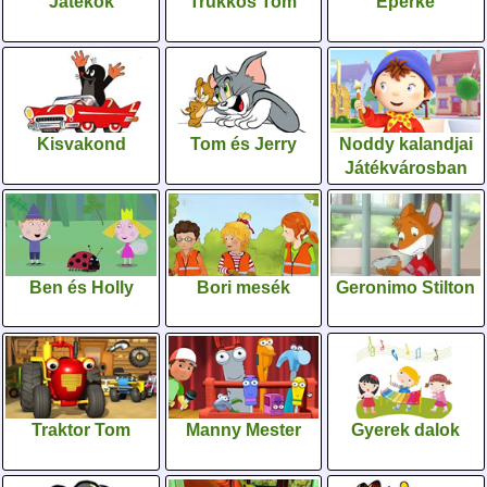
Játékok
Trükkös Tom
Eperke
Kisvakond
Tom és Jerry
Noddy kalandjai
Játékvárosban
Ben és Holly
Bori mesék
Geronimo Stilton
Traktor Tom
Manny Mester
Gyerek dalok