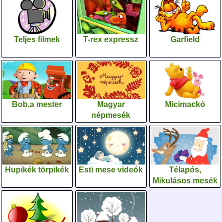
Teljes filmek
T-rex expressz
Garfield
Bob,a mester
Magyar
Micimackó
népmesék
Hupikék törpikék
Esti mese videók
Télapós,
Mikulásos mesék