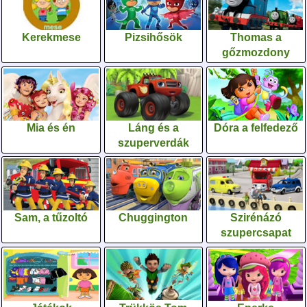
Kerekmese
Pizsihősök
Thomas a
gőzmozdony
Mia és én
Láng és a
Dóra a felfedező
szuperverdák
Sam, a tűzoltó
Chuggington
Szirénázó
szupercsapat