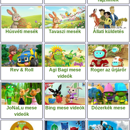
Húsvéti mesék
Tavaszi mesék
Állati küldetés
Rev & Roll
Agi Bagi mese
Roger az űrjárőr
videók
JoNaLu mese
Bing mese videók
Dózerkék mese
videók