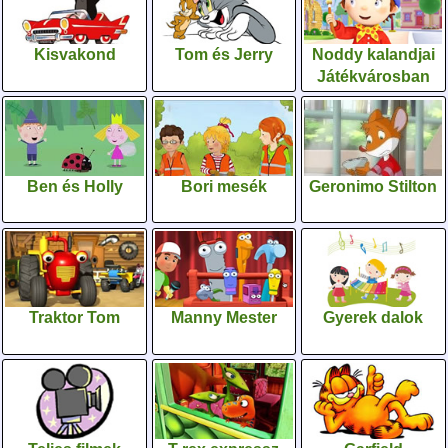
Kisvakond
Tom és Jerry
Noddy kalandjai
Játékvárosban
Ben és Holly
Bori mesék
Geronimo Stilton
Traktor Tom
Manny Mester
Gyerek dalok