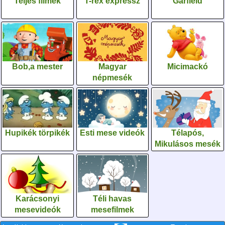
Teljes filmek
T-rex expressz
Garfield
Bob,a mester
Magyar
Micimackó
népmesék
Hupikék törpikék
Esti mese videók
Télapós,
Mikulásos mesék
Karácsonyi
Téli havas
mesevideók
mesefilmek