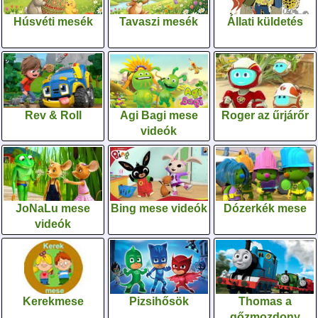
Húsvéti mesék
Tavaszi mesék
Állati küldetés
Rev & Roll
Agi Bagi mese
Roger az űrjárőr
videók
JoNaLu mese
Bing mese videók
Dózerkék mese
videók
Kerekmese
Pizsihősök
Thomas a
gőzmozdony