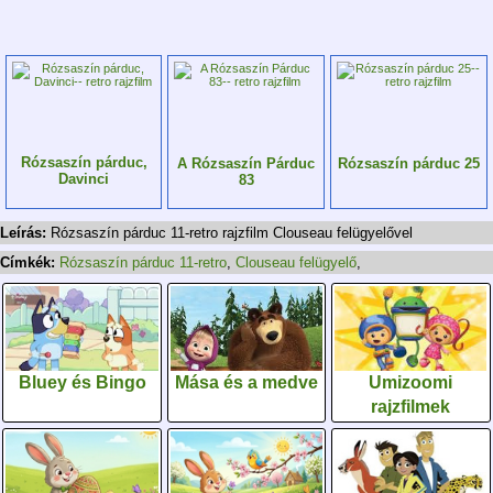
Rózsaszín párduc,
A Rózsaszín Párduc
Rózsaszín párduc 25
Davinci
83
Leírás:
Rózsaszín párduc 11-retro rajzfilm Clouseau felügyelővel
Címkék:
Rózsaszín párduc 11-retro
,
Clouseau felügyelő
,
Bluey és Bingo
Mása és a medve
Umizoomi
rajzfilmek