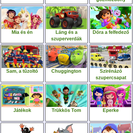
Mia és én
Láng és a
Dóra a felfedező
szuperverdák
Sam, a tűzoltó
Chuggington
Szirénázó
szupercsapat
Játékok
Trükkös Tom
Eperke