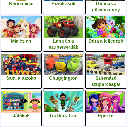
Kerekmese
Pizsihősök
Thomas a
gőzmozdony
Mia és én
Láng és a
Dóra a felfedező
szuperverdák
Sam, a tűzoltó
Chuggington
Szirénázó
szupercsapat
Játékok
Trükkös Tom
Eperke