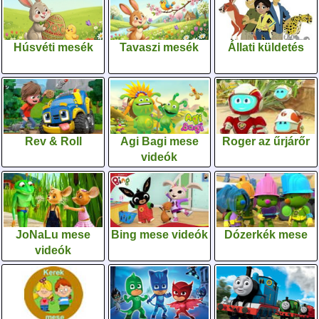
Húsvéti mesék
Tavaszi mesék
Állati küldetés
Rev & Roll
Agi Bagi mese
Roger az űrjárőr
videók
JoNaLu mese
Bing mese videók
Dózerkék mese
videók