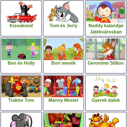
Kisvakond
Tom és Jerry
Noddy kalandjai
Játékvárosban
Ben és Holly
Bori mesék
Geronimo Stilton
Traktor Tom
Manny Mester
Gyerek dalok