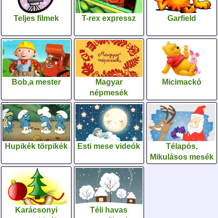
Teljes filmek
T-rex expressz
Garfield
Bob,a mester
Magyar
Micimackó
népmesék
Hupikék törpikék
Esti mese videók
Télapós,
Mikulásos mesék
Karácsonyi
Téli havas