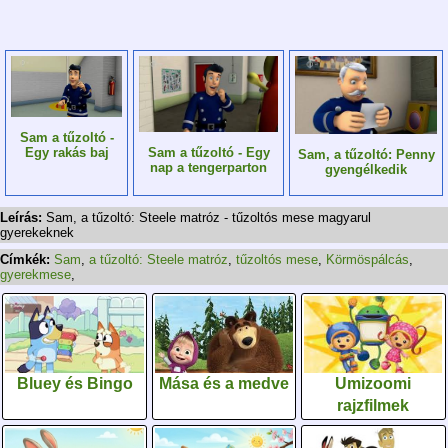
Sam a tűzoltó -
Egy rakás baj
Sam a tűzoltó - Egy
Sam, a tűzoltó: Penny
nap a tengerparton
gyengélkedik
Leírás:
Sam, a tűzoltó: Steele matróz - tűzoltós mese magyarul
gyerekeknek
Címkék:
Sam
,
a tűzoltó: Steele matróz
,
tűzoltós mese
,
Körmöspálcás
,
gyerekmese
,
Bluey és Bingo
Mása és a medve
Umizoomi
rajzfilmek