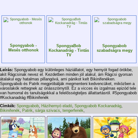
Spongyabob -
Spongyabob
SpongyaBob
Mesés otthonok
szabadságra megy
Kockanadrág - Tintás
TV
Leírás:
Spongyabob egy különleges háziállatot, egy hernyót fogad örökbe,
akit Rágcsinak nevez el. Kezdetben minden jól alakul, ám Rágcsi gyorsan
átalakul egy hatalmas pillangóvá, ami pánikot kelt Bikinifenéken.
Spongyabob és Patrik megpróbálják megmenteni kedvencüket, miközben a
városlakók rettegnek az óriásszörnytől. Ez a vicces és izgalmas epizód tele
van humorral és tanulságokkal a felelősségteljes állattartásról. #Spongyabob
#Kockanadrág #Bikinifenék
Címkék:
Spongyabob
,
Házihernyó eladó
,
Spongyabob Kockanadrág
,
Bikinifenék
,
Patrik
,
sárga szivacs
,
tengerfenék
,