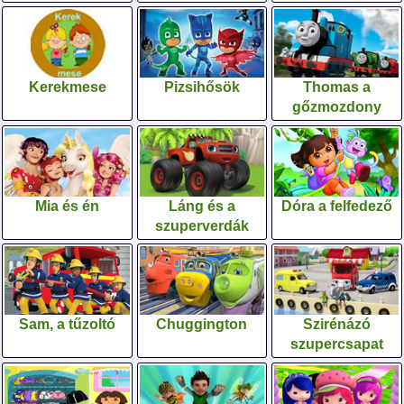
Kerekmese
Pizsihősök
Thomas a
gőzmozdony
Mia és én
Láng és a
Dóra a felfedező
szuperverdák
Sam, a tűzoltó
Chuggington
Szirénázó
szupercsapat