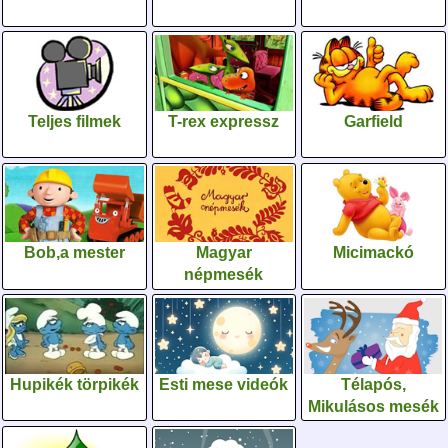
Teljes filmek
T-rex expressz
Garfield
Bob,a mester
Magyar
Micimackó
népmesék
Hupikék törpikék
Esti mese videók
Télapós,
Mikulásos mesék