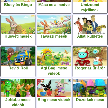
Bluey és Bingo
Mása és a medve
Umizoomi
rajzfilmek
Húsvéti mesék
Tavaszi mesék
Állati küldetés
Rev & Roll
Agi Bagi mese
Roger az űrjárőr
videók
JoNaLu mese
Bing mese videók
Dózerkék mese
videók