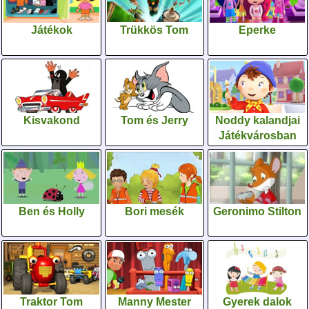
Játékok
Trükkös Tom
Eperke
Kisvakond
Tom és Jerry
Noddy kalandjai
Játékvárosban
Ben és Holly
Bori mesék
Geronimo Stilton
Traktor Tom
Manny Mester
Gyerek dalok