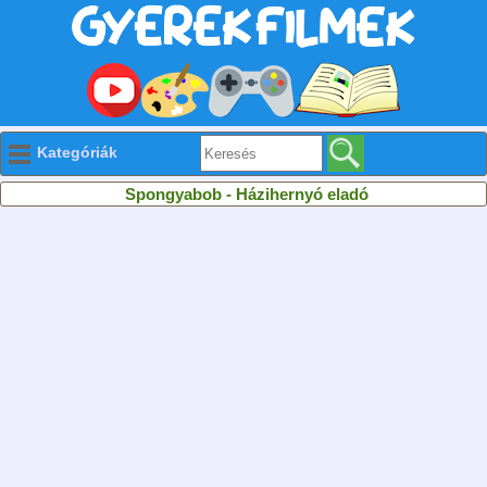
Kategóriák
Spongyabob - Házihernyó eladó