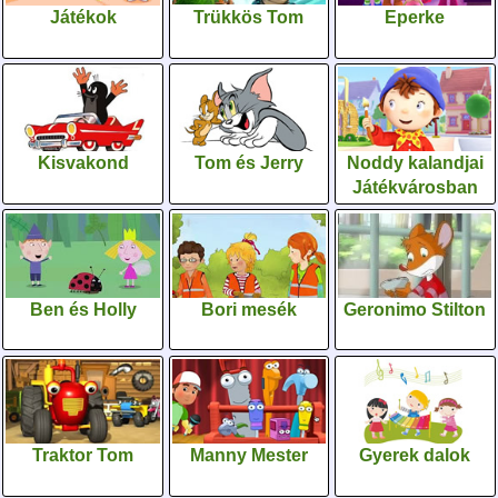
Játékok
Trükkös Tom
Eperke
Kisvakond
Tom és Jerry
Noddy kalandjai
Játékvárosban
Ben és Holly
Bori mesék
Geronimo Stilton
Traktor Tom
Manny Mester
Gyerek dalok