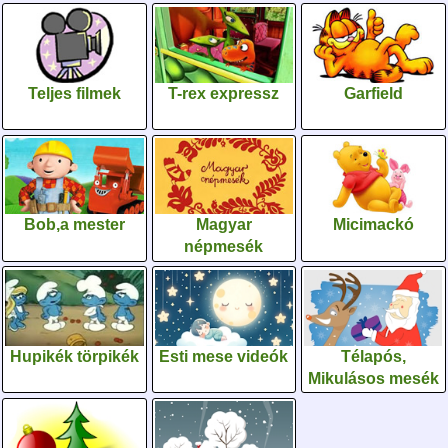
Teljes filmek
T-rex expressz
Garfield
Bob,a mester
Magyar
Micimackó
népmesék
Hupikék törpikék
Esti mese videók
Télapós,
Mikulásos mesék