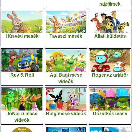
rajzfilmek
Húsvéti mesék
Tavaszi mesék
Állati küldetés
Rev & Roll
Agi Bagi mese
Roger az űrjárőr
videók
JoNaLu mese
Bing mese videók
Dózerkék mese
videók