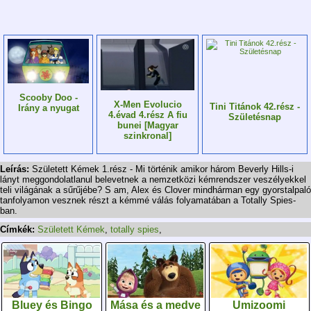
Scooby Doo -
X-Men Evolucio
Tini Titánok 42.rész -
Irány a nyugat
4.évad 4.rész A fiu
Születésnap
bunei [Magyar
szinkronal]
Leírás:
Született Kémek 1.rész - Mi történik amikor három Beverly Hills-i
lányt meggondolatlanul belevetnek a nemzetközi kémrendszer veszélyekkel
teli világának a sűrűjébe? S am, Alex és Clover mindhárman egy gyorstalpaló
tanfolyamon vesznek részt a kémmé válás folyamatában a Totally Spies-
ban.
Címkék:
Született Kémek
,
totally spies
,
Bluey és Bingo
Mása és a medve
Umizoomi