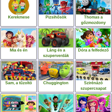
Kerekmese
Pizsihősök
Thomas a
gőzmozdony
Mia és én
Láng és a
Dóra a felfedező
szuperverdák
Sam, a tűzoltó
Chuggington
Szirénázó
szupercsapat