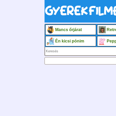
Mancs őrjárat
Retr
Én kicsi pónim
Pepp