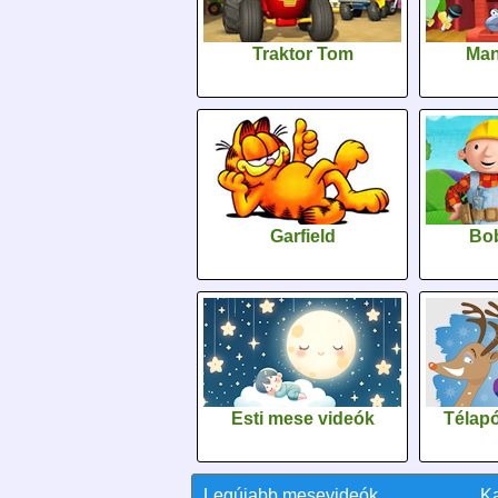
Traktor Tom
Man
Garfield
Bob
Esti mese videók
Télapó
Legújabb mesevideók
K