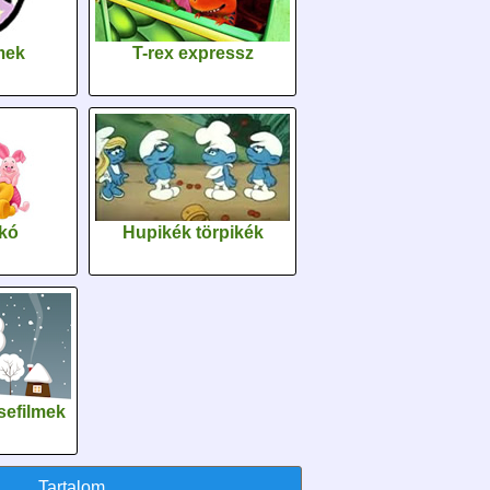
lmek
T-rex expressz
kó
Hupikék törpikék
sefilmek
Tartalom