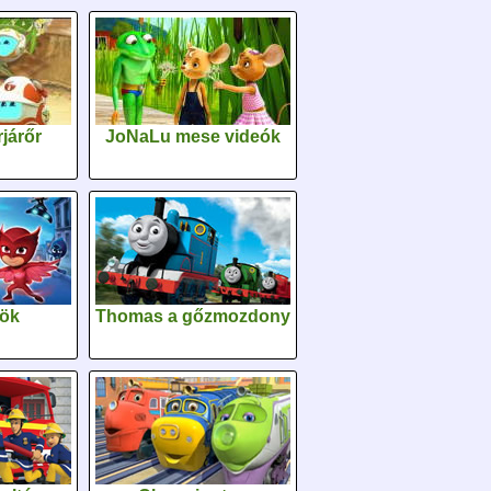
járőr
JoNaLu mese videók
sök
Thomas a gőzmozdony