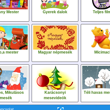
ny Mester
Gyerek dalok
Teljes fi
,a mester
Magyar népmesék
Micimac
s, Mikulásos
Karácsonyi
Téli havas me
mesék
mesevideók
apcsolat