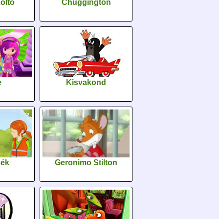
oltó
Chuggington
e
Kisvakond
sék
Geronimo Stilton