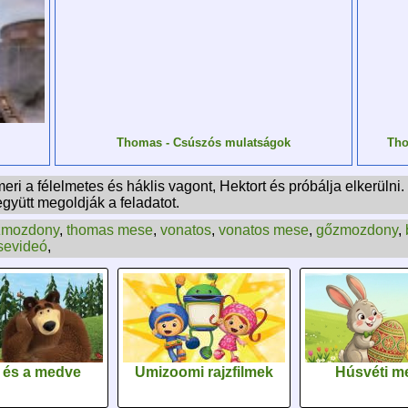
Thomas - Csúszós mulatságok
Tho
a félelmetes és háklis vagont, Hektort és próbálja elkerülni.
gyütt megoldják a feladatot.
zmozdony
,
thomas mese
,
vonatos
,
vonatos mese
,
gőzmozdony
,
evideó
,
 és a medve
Umizoomi rajzfilmek
Húsvéti m