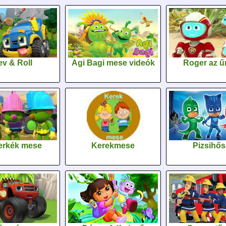
v & Roll
Agi Bagi mese videók
Roger az űr
erkék mese
Kerekmese
Pizsihő