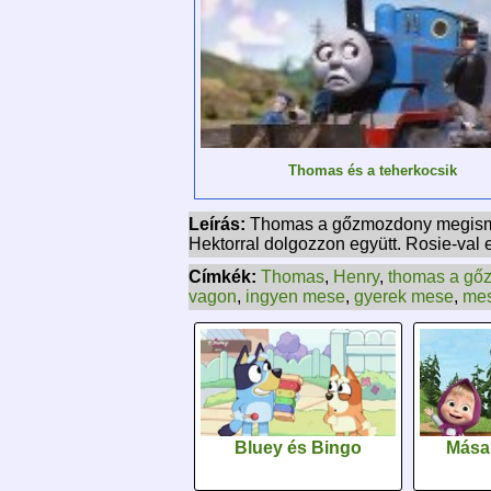
Thomas és a teherkocsik
Leírás:
Thomas a gőzmozdony megismeri 
Hektorral dolgozzon együtt. Rosie-val e
Címkék:
Thomas
,
Henry
,
thomas a gő
vagon
,
ingyen mese
,
gyerek mese
,
mes
Bluey és Bingo
Mása