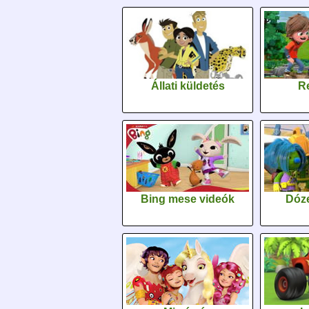
Állati küldetés
Re
Bing mese videók
Dóz