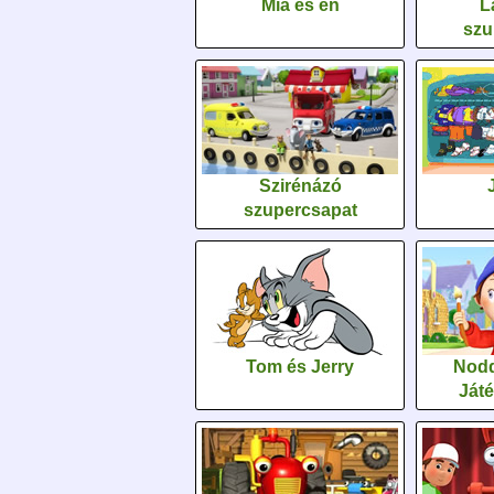
Mia és én
L
szu
Szirénázó
szupercsapat
Tom és Jerry
Nodd
Ját