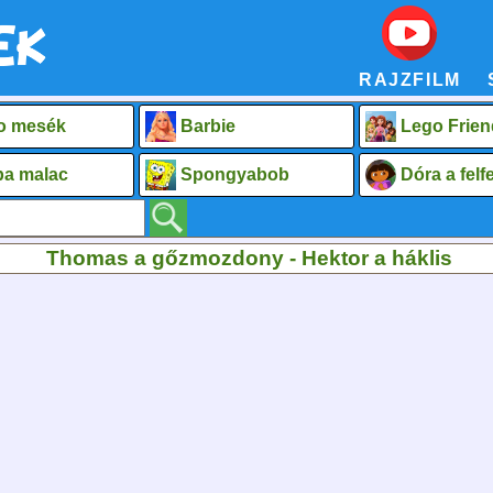
RAJZFILM
o mesék
Barbie
Lego Frien
a malac
Spongyabob
Dóra a fel
Thomas a gőzmozdony - Hektor a háklis