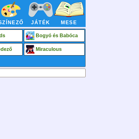
SZÍNEZŐ
JÁTÉK
MESE
ds
Bogyó és Babóca
fedező
Miraculous