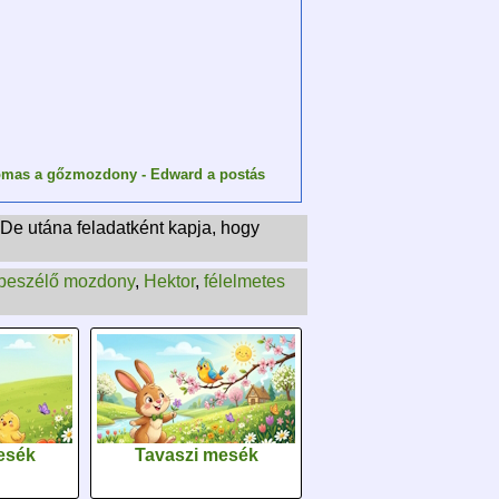
mas a gőzmozdony - Edward a postás
 De utána feladatként kapja, hogy
beszélő mozdony
,
Hektor
,
félelmetes
esék
Tavaszi mesék