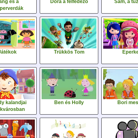
áng és a
Dóra a felfedező
Sam, a tűz
perverdák
Játékok
Trükkös Tom
Eperk
y kalandjai
Ben és Holly
Bori me
ékvárosban