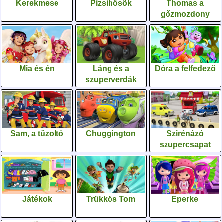
Kerekmese
Pizsihősök
Thomas a
gőzmozdony
Mia és én
Láng és a
Dóra a felfedező
szuperverdák
Sam, a tűzoltó
Chuggington
Szirénázó
szupercsapat
Játékok
Trükkös Tom
Eperke