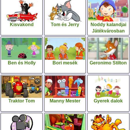
Kisvakond
Tom és Jerry
Noddy kalandjai
Játékvárosban
Ben és Holly
Bori mesék
Geronimo Stilton
Traktor Tom
Manny Mester
Gyerek dalok