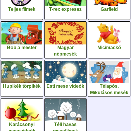
Teljes filmek
T-rex expressz
Garfield
Bob,a mester
Magyar
Micimackó
népmesék
Hupikék törpikék
Esti mese videók
Télapós,
Mikulásos mesék
Karácsonyi
Téli havas
mesevideók
mesefilmek