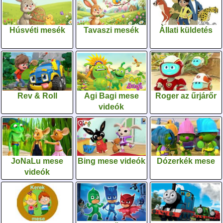
Húsvéti mesék
Tavaszi mesék
Állati küldetés
Rev & Roll
Agi Bagi mese
Roger az űrjárőr
videók
JoNaLu mese
Bing mese videók
Dózerkék mese
videók