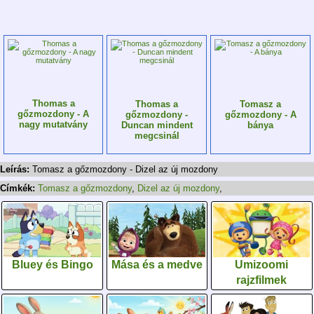
Thomas a
Thomas a
Tomasz a
gőzmozdony - A
gőzmozdony -
gőzmozdony - A
nagy mutatvány
Duncan mindent
bánya
megcsinál
Leírás:
Tomasz a gőzmozdony - Dizel az új mozdony
Címkék:
Tomasz a gőzmozdony
,
Dizel az új mozdony
,
Bluey és Bingo
Mása és a medve
Umizoomi
rajzfilmek