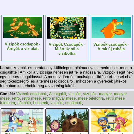
Vizipók csodapók -
Vizipók-csodapók -
Vizipók Csodapók -
Árnyék a víz alatt
A rák új ruhája
Miért Ugrál a
vizibolha
Leírás:
Vízipók és barátai egy különleges találmánnyal ismerkednek meg: a
csigalifttel! Amikor a vízicsiga nehezen jut fel a nádszálra, Vízipók segít neki
egy ötletes megoldással. A mese vidám és tanulságos történetet mesél el a
segítőkészségről és a természet csodáiról, miközben a gyerekek játékos
formában ismerhetik meg a vízi világ lakóit.
Címkék:
Vizipók-csodapók
,
A csigalift
,
vizipók
,
vizi pók
,
magyar
,
magyar
mese
,
retro
,
retro mese
,
retro magyar mese
,
mese telefonra
,
retro mese
telefonra
,
pókháló
,
buborrék
,
vizipók
,
csodapók
,