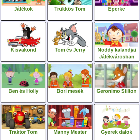
Játékok
Trükkös Tom
Eperke
Kisvakond
Tom és Jerry
Noddy kalandjai
Játékvárosban
Ben és Holly
Bori mesék
Geronimo Stilton
Traktor Tom
Manny Mester
Gyerek dalok