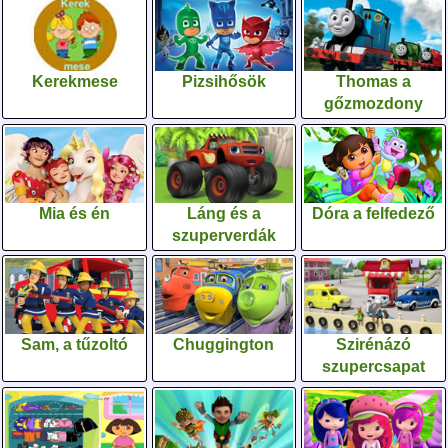
Kerekmese
Pizsihősök
Thomas a
gőzmozdony
Mia és én
Láng és a
Dóra a felfedező
szuperverdák
Sam, a tűzoltó
Chuggington
Szirénázó
szupercsapat