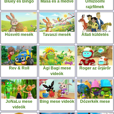
Bluey és Bingo
Mása és a medve
Umizoomi
rajzfilmek
Húsvéti mesék
Tavaszi mesék
Állati küldetés
Rev & Roll
Agi Bagi mese
Roger az űrjárőr
videók
JoNaLu mese
Bing mese videók
Dózerkék mese
videók