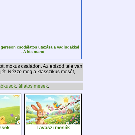
lgersson csodálatos utazása a vadludakkal
- A kis manó
ott mókus családon. Az epizód tele van
djét. Nézze meg a klasszikus mesét,
ókusok
,
állatos mesék
,
esék
Tavaszi mesék