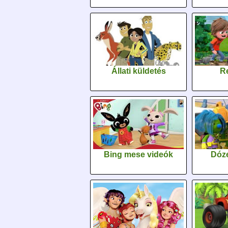
Állati küldetés
Re
Bing mese videók
Dóz