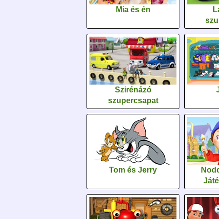
Mia és én
L
szu
Szirénázó
szupercsapat
Tom és Jerry
Nodd
Ját