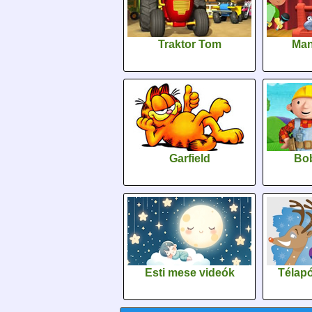
Traktor Tom
Man
Garfield
Bob
Esti mese videók
Télapó