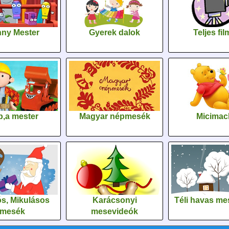
ny Mester
Gyerek dalok
Teljes fi
,a mester
Magyar népmesék
Micimac
s, Mikulásos
Karácsonyi
Téli havas me
mesék
mesevideók