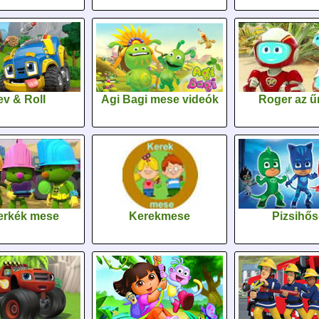
v & Roll
Agi Bagi mese videók
Roger az űr
erkék mese
Kerekmese
Pizsihő