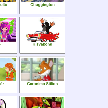
oltó
Chuggington
e
Kisvakond
sék
Geronimo Stilton