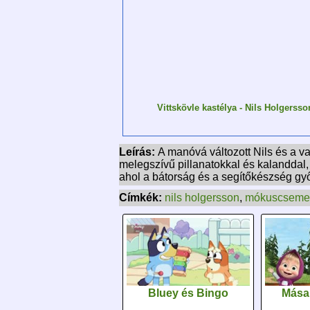
Vittskövle kastélya - Nils Holgersso
Leírás:
A manóvá változott Nils és a v
melegszívű pillanatokkal és kalanddal,
ahol a bátorság és a segítőkészség g
Címkék:
nils holgersson
,
mókuscseme
Bluey és Bingo
Mása