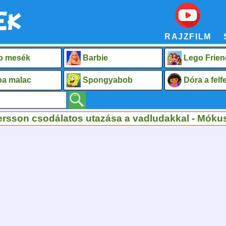
RAJZFILM
o mesék
Barbie
Lego Frien
a malac
Spongyabob
Dóra a fel
ersson csodálatos utazása a vadludakkal - Mók