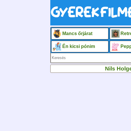
Mancs őrjárat
Retr
Én kicsi pónim
Pepp
Nils Holg