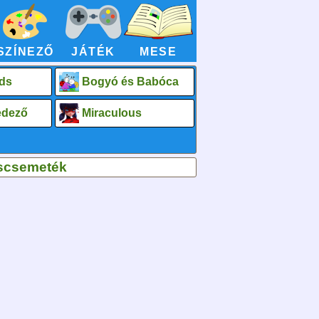
SZÍNEZŐ
JÁTÉK
MESE
ds
Bogyó és Babóca
fedező
Miraculous
uscsemeték