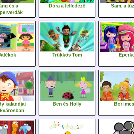
áng és a
Dóra a felfedező
Sam, a tűz
perverdák
Játékok
Trükkös Tom
Eperk
y kalandjai
Ben és Holly
Bori me
ékvárosban