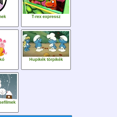
lmek
T-rex expressz
kó
Hupikék törpikék
sefilmek