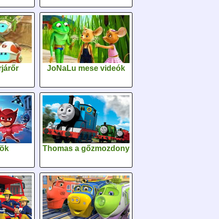
járőr
JoNaLu mese videók
sök
Thomas a gőzmozdony