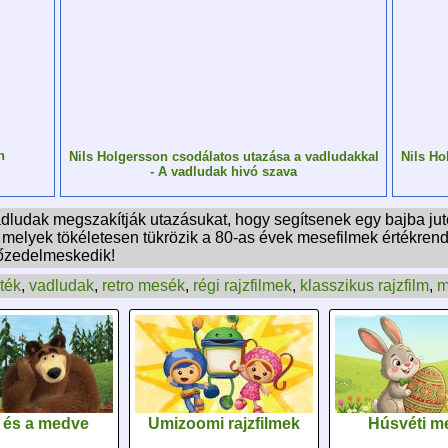
n
Nils Holgersson csodálatos utazása a vadludakkal
Nils Ho
- A vadludak hivó szava
adludak megszakítják utazásukat, hogy segítsenek egy bajba jut
 melyek tökéletesen tükrözik a 80-as évek mesefilmek értékren
yőzedelmeskedik!
ték
,
vadludak
,
retro mesék
,
régi rajzfilmek
,
klasszikus rajzfilm
,
m
 és a medve
Umizoomi rajzfilmek
Húsvéti m