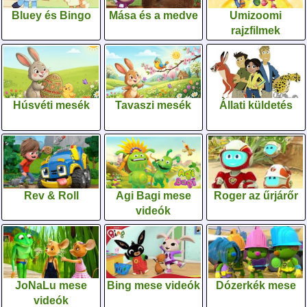
Bluey és Bingo
Mása és a medve
Umizoomi
rajzfilmek
Húsvéti mesék
Tavaszi mesék
Állati küldetés
Rev & Roll
Agi Bagi mese
Roger az űrjárőr
videók
JoNaLu mese
Bing mese videók
Dózerkék mese
videók