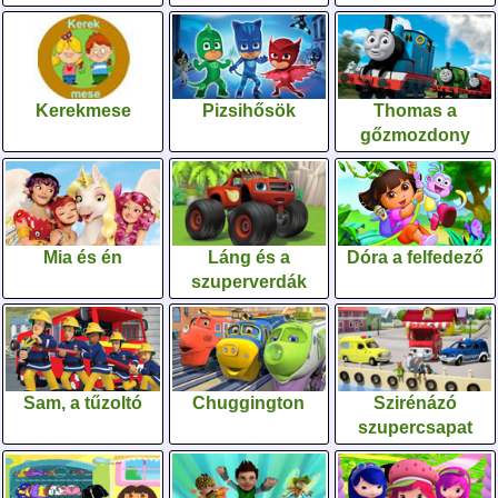
Kerekmese
Pizsihősök
Thomas a
gőzmozdony
Mia és én
Láng és a
Dóra a felfedező
szuperverdák
Sam, a tűzoltó
Chuggington
Szirénázó
szupercsapat