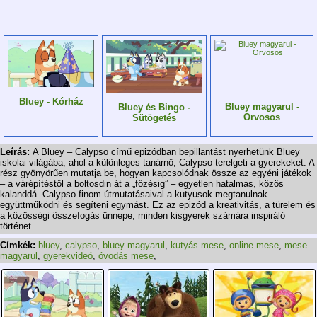
Bluey - Kórház
Bluey magyarul -
Bluey és Bingo -
Orvosos
Sütögetés
Leírás:
A Bluey – Calypso című epizódban bepillantást nyerhetünk Bluey
iskolai világába, ahol a különleges tanárnő, Calypso terelgeti a gyerekeket. A
rész gyönyörűen mutatja be, hogyan kapcsolódnak össze az egyéni játékok
– a várépítéstől a boltosdin át a „főzésig” – egyetlen hatalmas, közös
kalanddá. Calypso finom útmutatásaival a kutyusok megtanulnak
együttműködni és segíteni egymást. Ez az epizód a kreativitás, a türelem és
a közösségi összefogás ünnepe, minden kisgyerek számára inspiráló
történet.
Címkék:
bluey
,
calypso
,
bluey magyarul
,
kutyás mese
,
online mese
,
mese
magyarul
,
gyerekvideó
,
óvodás mese
,