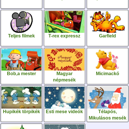
Teljes filmek
T-rex expressz
Garfield
Bob,a mester
Magyar
Micimackó
népmesék
Hupikék törpikék
Esti mese videók
Télapós,
Mikulásos mesék