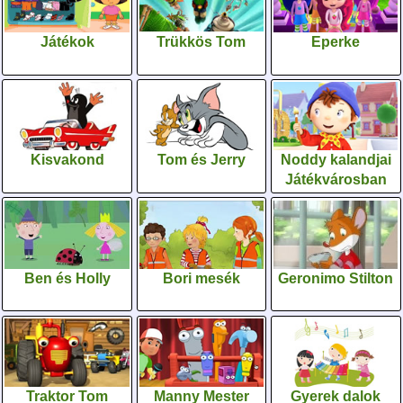
Játékok
Trükkös Tom
Eperke
Kisvakond
Tom és Jerry
Noddy kalandjai
Játékvárosban
Ben és Holly
Bori mesék
Geronimo Stilton
Traktor Tom
Manny Mester
Gyerek dalok