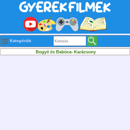
Kategóriák
Bogyó és Babóca- Karácsony