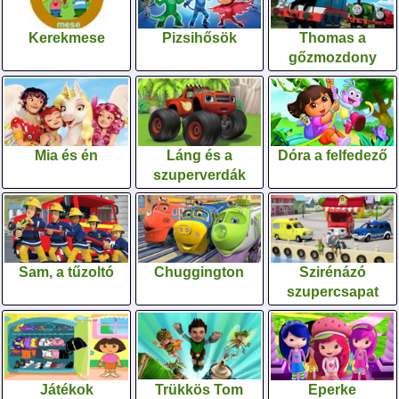
Kerekmese
Pizsihősök
Thomas a
gőzmozdony
Mia és én
Láng és a
Dóra a felfedező
szuperverdák
Sam, a tűzoltó
Chuggington
Szirénázó
szupercsapat
Játékok
Trükkös Tom
Eperke