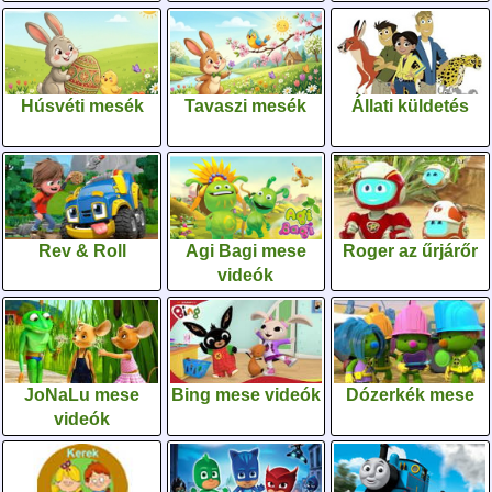
Húsvéti mesék
Tavaszi mesék
Állati küldetés
Rev & Roll
Agi Bagi mese
Roger az űrjárőr
videók
JoNaLu mese
Bing mese videók
Dózerkék mese
videók