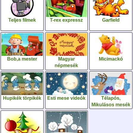
Teljes filmek
T-rex expressz
Garfield
Bob,a mester
Magyar
Micimackó
népmesék
Hupikék törpikék
Esti mese videók
Télapós,
Mikulásos mesék