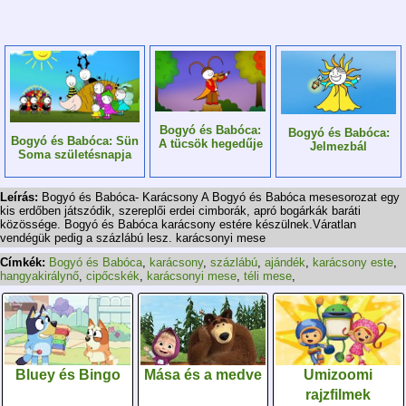
Bogyó és Babóca:
Bogyó és Babóca:
Bogyó és Babóca: Sün
A tücsök hegedűje
Jelmezbál
Soma születésnapja
Leírás:
Bogyó és Babóca- Karácsony A Bogyó és Babóca mesesorozat egy
kis erdőben játszódik, szereplői erdei cimborák, apró bogárkák baráti
közössége. Bogyó és Babóca karácsony estére készülnek.Váratlan
vendégük pedig a százlábú lesz. karácsonyi mese
Címkék:
Bogyó és Babóca
,
karácsony
,
százlábú
,
ajándék
,
karácsony este
,
hangyakirálynő
,
cipőcskék
,
karácsonyi mese
,
téli mese
,
Bluey és Bingo
Mása és a medve
Umizoomi
rajzfilmek