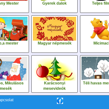
ny Mester
Gyerek dalok
Teljes fi
,a mester
Magyar népmesék
Micimac
s, Mikulásos
Karácsonyi
Téli havas me
mesék
mesevideók
apcsolat