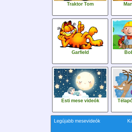
Traktor Tom
Man
Garfield
Bob
Esti mese videók
Télapó
Legújabb mesevideók
K