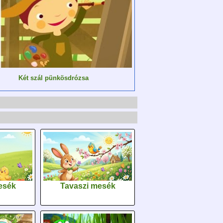
Két szál pünkösdrózsa
esék
Tavaszi mesék