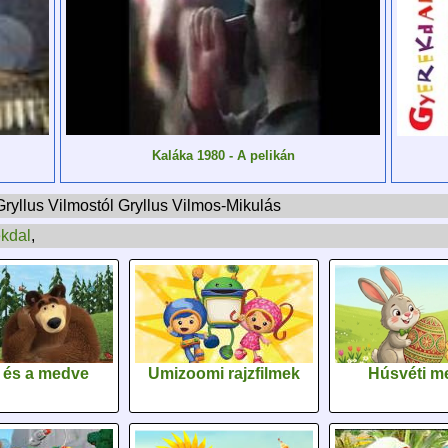
Kaláka 1980 - A pelikán
ryllus Vilmostól Gryllus Vilmos-Mikulás
kdal
,
 és a medve
Umizoomi rajzfilmek
Húsvéti m