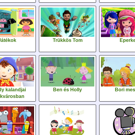
Játékok
Trükkös Tom
Eperk
y kalandjai
Ben és Holly
Bori me
ékvárosban