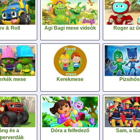
v & Roll
Agi Bagi mese videók
Roger az űr
erkék mese
Kerekmese
Pizsihő
áng és a
Dóra a felfedező
Sam, a tűz
perverdák