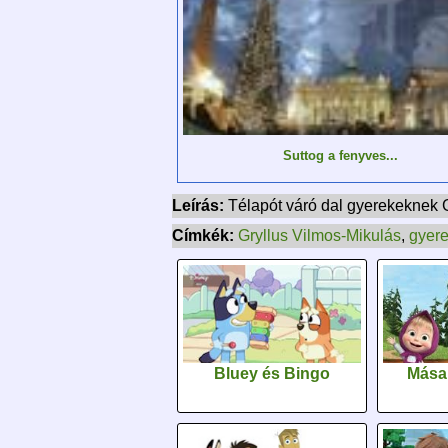
Suttog a fenyves...
Leírás:
Télapót váró dal gyerekeknek G
Címkék:
Gryllus Vilmos-Mikulás
,
gyere
Bluey és Bingo
Mása