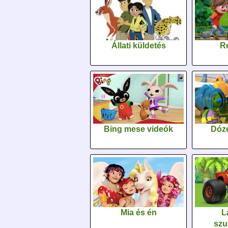
Állati küldetés
Re
Bing mese videók
Dóz
Mia és én
L
szu