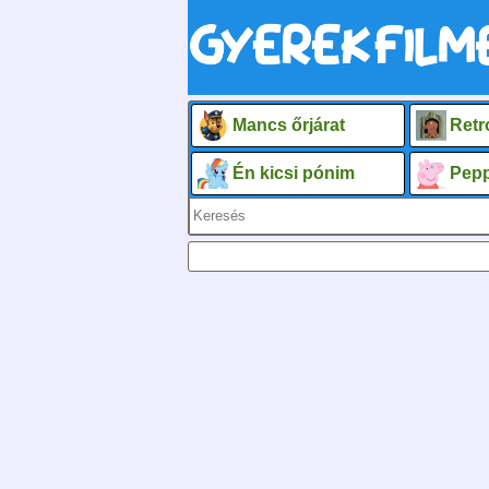
Mancs őrjárat
Retr
Én kicsi pónim
Pepp