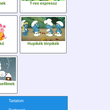
lmek
T-rex expressz
kó
Hupikék törpikék
sefilmek
Tartalom