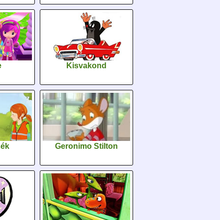
e
Kisvakond
sék
Geronimo Stilton