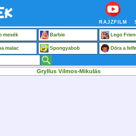
RAJZFILM
o mesék
Barbie
Lego Frien
a malac
Spongyabob
Dóra a fel
Gryllus Vilmos-Mikulás