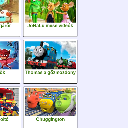
járőr
JoNaLu mese videók
sök
Thomas a gőzmozdony
oltó
Chuggington