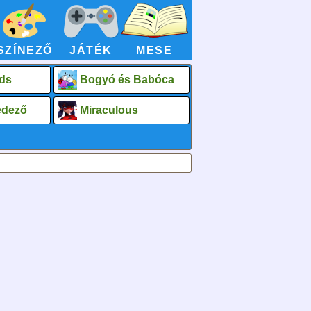
SZÍNEZŐ
JÁTÉK
MESE
ds
Bogyó és Babóca
fedező
Miraculous