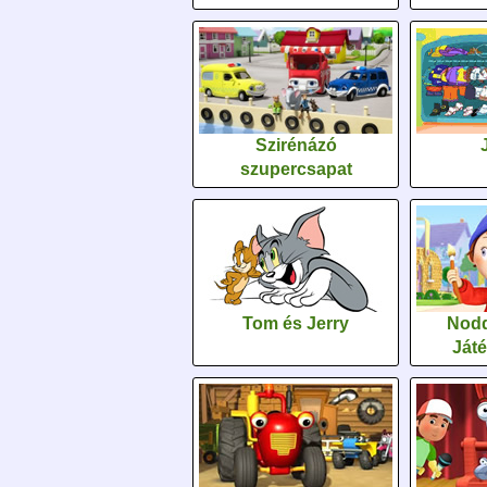
Szirénázó
szupercsapat
Tom és Jerry
Nodd
Ját