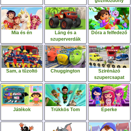
gőzmozdony
Mia és én
Láng és a
Dóra a felfedező
szuperverdák
Sam, a tűzoltó
Chuggington
Szirénázó
szupercsapat
Játékok
Trükkös Tom
Eperke