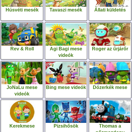
Húsvéti mesék
Tavaszi mesék
Állati küldetés
Rev & Roll
Agi Bagi mese
Roger az űrjárőr
videók
JoNaLu mese
Bing mese videók
Dózerkék mese
videók
Kerekmese
Pizsihősök
Thomas a