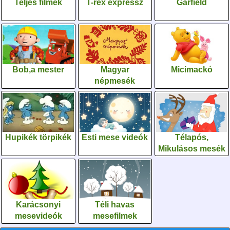
Teljes filmek
T-rex expressz
Garfield
Bob,a mester
Magyar
Micimackó
népmesék
Hupikék törpikék
Esti mese videók
Télapós,
Mikulásos mesék
Karácsonyi
Téli havas
mesevideók
mesefilmek