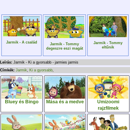
Jarmik - A család
Jarmik - Tommy
Jarmik - Tommy
eltűnik
degeszre eszi magát
Leírás:
Jarmik - Ki a gyorsabb - jarmies jarmis
Címkék:
Jarmik
,
Ki a gyorsabb
,
Bluey és Bingo
Mása és a medve
Umizoomi
rajzfilmek