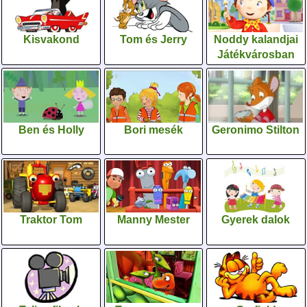
Kisvakond
Tom és Jerry
Noddy kalandjai
Játékvárosban
Ben és Holly
Bori mesék
Geronimo Stilton
Traktor Tom
Manny Mester
Gyerek dalok