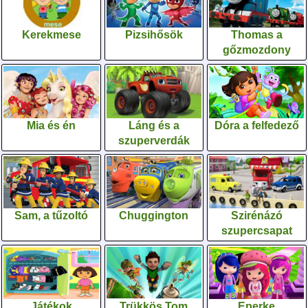
Kerekmese
Pizsihősök
Thomas a
gőzmozdony
Mia és én
Láng és a
Dóra a felfedező
szuperverdák
Sam, a tűzoltó
Chuggington
Szirénázó
szupercsapat
Játékok
Trükkös Tom
Eperke