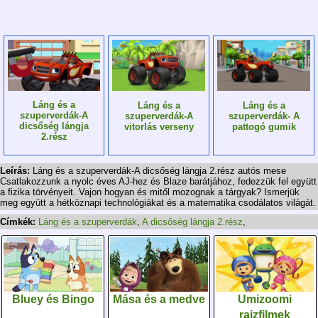
Láng és a
Láng és a
Láng és a
szuperverdák-A
szuperverdák-A
szuperverdák- A
dicsőség lángja
vitorlás verseny
pattogó gumik
2.rész
Leírás:
Láng és a szuperverdák-A dicsőség lángja 2.rész autós mese
Csatlakozzunk a nyolc éves AJ-hez és Blaze barátjához, fedezzük fel együtt
a fizika törvényeit. Vajon hogyan és mitől mozognak a tárgyak? Ismerjük
meg együtt a hétköznapi technológiákat és a matematika csodálatos világát.
Címkék:
Láng és a szuperverdák
,
A dicsőség lángja 2.rész
,
Bluey és Bingo
Mása és a medve
Umizoomi
rajzfilmek