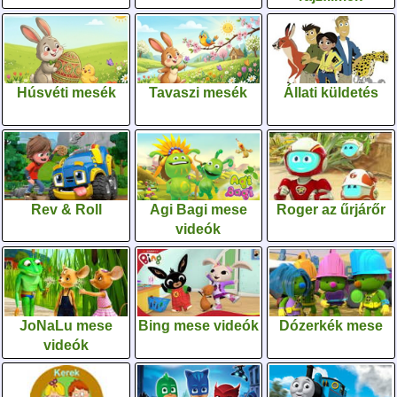
Húsvéti mesék
Tavaszi mesék
Állati küldetés
Rev & Roll
Agi Bagi mese
Roger az űrjárőr
videók
JoNaLu mese
Bing mese videók
Dózerkék mese
videók