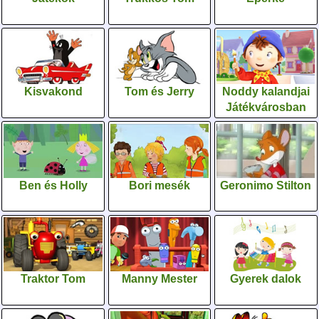
Kisvakond
Tom és Jerry
Noddy kalandjai
Játékvárosban
Ben és Holly
Bori mesék
Geronimo Stilton
Traktor Tom
Manny Mester
Gyerek dalok