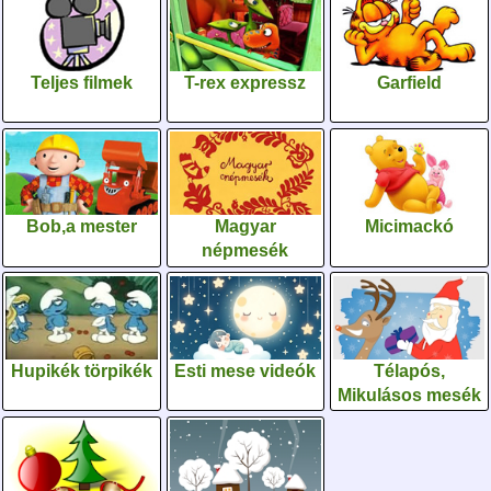
Teljes filmek
T-rex expressz
Garfield
Bob,a mester
Magyar
Micimackó
népmesék
Hupikék törpikék
Esti mese videók
Télapós,
Mikulásos mesék