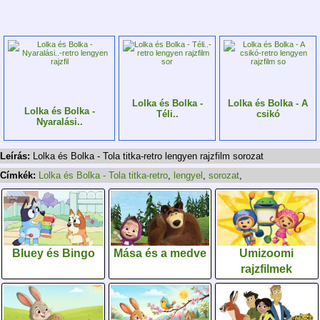
Lolka és Bolka -
Lolka és Bolka - A
Lolka és Bolka -
Téli..
csikó
Nyaralási..
Leírás:
Lolka és Bolka - Tola titka-retro lengyen rajzfilm sorozat
Címkék:
Lolka és Bolka - Tola titka-retro
,
lengyel
,
sorozat
,
Bluey és Bingo
Mása és a medve
Umizoomi
rajzfilmek