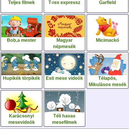
Teljes filmek
T-rex expressz
Garfield
Bob,a mester
Magyar
Micimackó
népmesék
Hupikék törpikék
Esti mese videók
Télapós,
Mikulásos mesék
Karácsonyi
Téli havas
mesevideók
mesefilmek