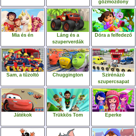
gőzmozdony
Mia és én
Láng és a
Dóra a felfedező
szuperverdák
Sam, a tűzoltó
Chuggington
Szirénázó
szupercsapat
Játékok
Trükkös Tom
Eperke