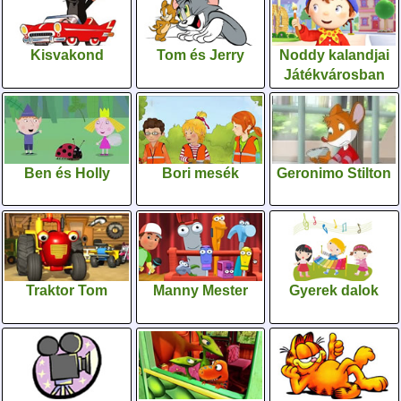
Kisvakond
Tom és Jerry
Noddy kalandjai
Játékvárosban
Ben és Holly
Bori mesék
Geronimo Stilton
Traktor Tom
Manny Mester
Gyerek dalok