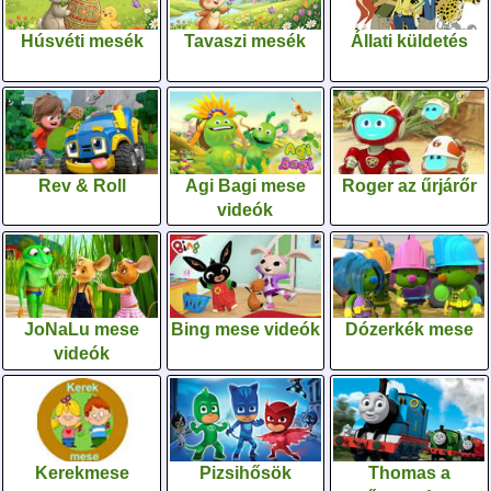
Húsvéti mesék
Tavaszi mesék
Állati küldetés
Rev & Roll
Agi Bagi mese
Roger az űrjárőr
videók
JoNaLu mese
Bing mese videók
Dózerkék mese
videók
Kerekmese
Pizsihősök
Thomas a