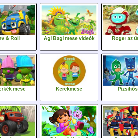
v & Roll
Agi Bagi mese videók
Roger az űr
erkék mese
Kerekmese
Pizsihő