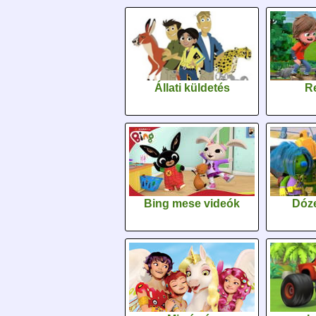
Állati küldetés
Re
Bing mese videók
Dóz