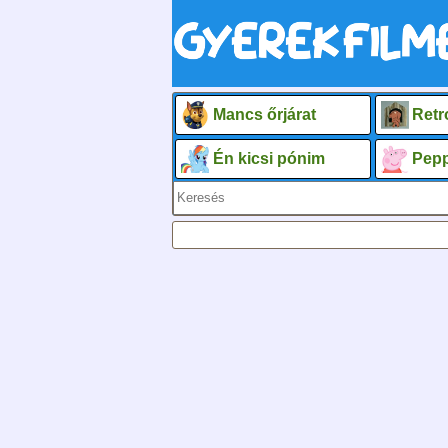
Mancs őrjárat
Retr
Én kicsi pónim
Pepp