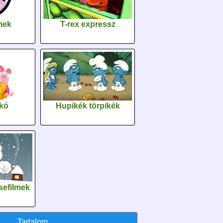
lmek
T-rex expressz
kó
Hupikék törpikék
sefilmek
Tartalom