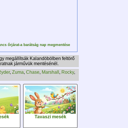
ncs őrjárat-a barátság nap megmentése
hogy megállítsák Kalandöbölben feltörő
rjáratnak járművük mentésénél.
Ryder
,
Zuma
,
Chase
,
Marshall
,
Rocky
,
esék
Tavaszi mesék