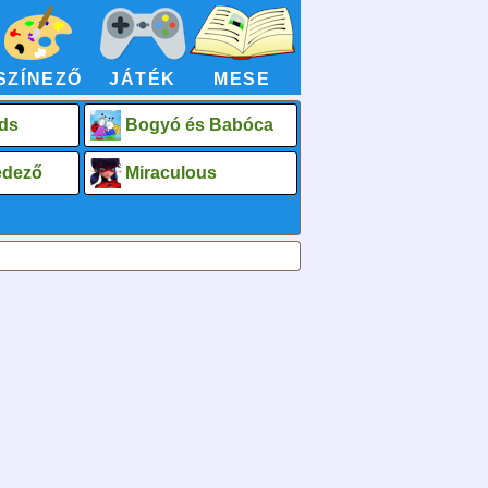
SZÍNEZŐ
JÁTÉK
MESE
ds
Bogyó és Babóca
fedező
Miraculous