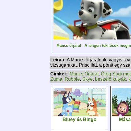
Mancs őrjárat - A tengeri teknősök meg
Leírás:
A Mancs őrjáratnak, vagyis Ryde
vízsugarakat. Priscillát, a pónit egy s
Címkék:
Mancs Őrjárat
,
Öreg Sugi me
Zuma
,
Rubble
,
Skye
,
beszélő kutyák
,
k
Bluey és Bingo
Mása