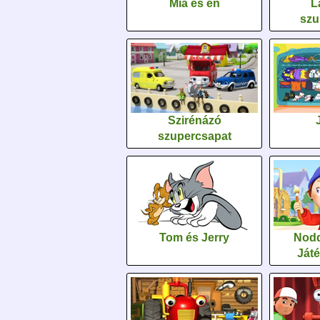
Mia és én
L
szu
Szirénázó
szupercsapat
Tom és Jerry
Nodd
Ját