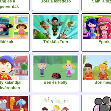
áng és a
Dóra a felfedező
Sam, a tűz
perverdák
Játékok
Trükkös Tom
Eperk
y kalandjai
Ben és Holly
Bori me
ékvárosban