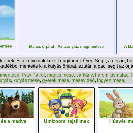
mentése
Mancs őrjárat - Az aranyláz megmentése
A Ma
r-nek és a kutyiknak ki kell dugítaniuk Öreg Sugit, a gejzírt, 
zakadékból mentette ki a kutyás őrjárat, ezután a paci segít az ő
gmentése
,
Paw Patrol
,
mancs mese
,
sárkány
,
három kismalac
,
utyás
,
kutyás mese
,
gyerek mese
,
mesevideó
,
ingyen mese
,
 és a medve
Umizoomi rajzfilmek
Húsvéti m