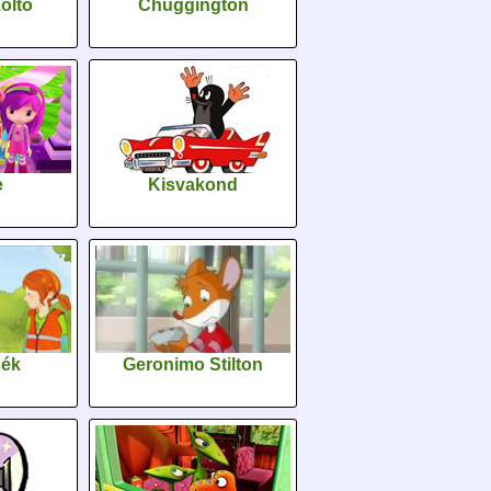
oltó
Chuggington
e
Kisvakond
sék
Geronimo Stilton