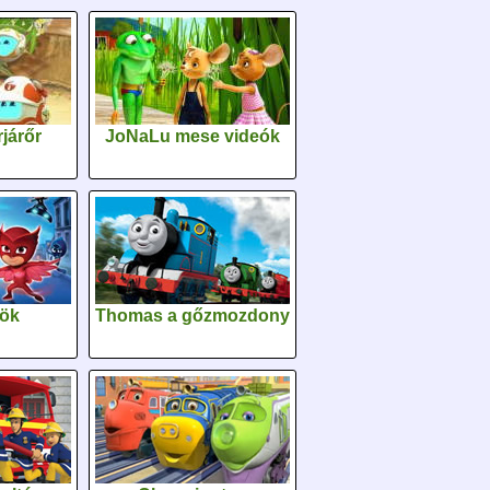
járőr
JoNaLu mese videók
sök
Thomas a gőzmozdony