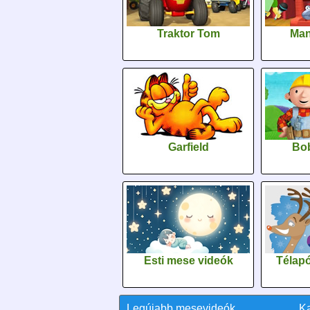
Traktor Tom
Man
Garfield
Bob
Esti mese videók
Télapó
Legújabb mesevideók
K