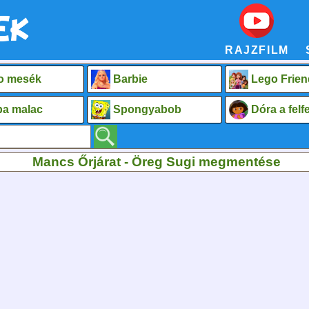
RAJZFILM
o mesék
Barbie
Lego Frien
a malac
Spongyabob
Dóra a fel
Mancs Őrjárat - Öreg Sugi megmentése