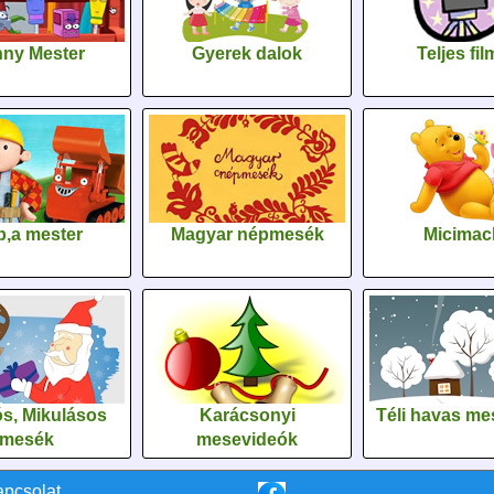
ny Mester
Gyerek dalok
Teljes fi
,a mester
Magyar népmesék
Micimac
s, Mikulásos
Karácsonyi
Téli havas me
mesék
mesevideók
apcsolat