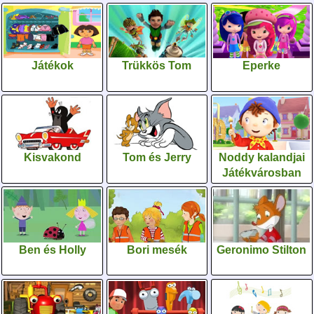
Játékok
Trükkös Tom
Eperke
Kisvakond
Tom és Jerry
Noddy kalandjai
Játékvárosban
Ben és Holly
Bori mesék
Geronimo Stilton