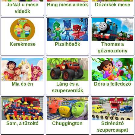
JoNaLu mese
Bing mese videók
Dózerkék mese
videók
Kerekmese
Pizsihősök
Thomas a
gőzmozdony
Mia és én
Láng és a
Dóra a felfedező
szuperverdák
Sam, a tűzoltó
Chuggington
Szirénázó
szupercsapat