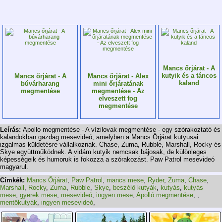
Mancs őrjárat - A
kutyik és a táncos
Mancs őrjárat - A
Mancs őrjárat - Alex
kaland
búvárharang
mini őrjáratának
megmentése
megmentése - Az
elveszett fog
megmentése
Leírás:
Apollo megmentése - A vízilovak megmentése - egy szórakoztató és
kalandokban gazdag mesevideó, amelyben a Mancs Őrjárat kutyusai
izgalmas küldetésre vállalkoznak. Chase, Zuma, Rubble, Marshall, Rocky és
Skye együttműködnek. A vidám kutyik nemcsak bájosak, de különleges
képességeik és humoruk is fokozza a szórakozást. Paw Patrol mesevideó
magyarul.
Címkék:
Mancs Őrjárat
,
Paw Patrol
,
mancs mese
,
Ryder
,
Zuma
,
Chase
,
Marshall
,
Rocky
,
Zuma
,
Rubble
,
Skye
,
beszélő kutyák
,
kutyás
,
kutyás
mese
,
gyerek mese
,
mesevideó
,
ingyen mese
,
Apolló megmentése
,
,
mentőkutyák
,
ingyen mesevideó
,