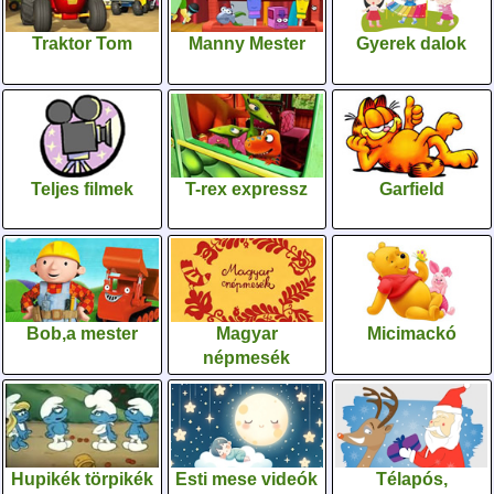
Traktor Tom
Manny Mester
Gyerek dalok
Teljes filmek
T-rex expressz
Garfield
Bob,a mester
Magyar
Micimackó
népmesék
Hupikék törpikék
Esti mese videók
Télapós,