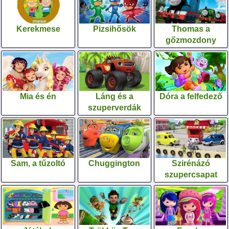
Kerekmese
Pizsihősök
Thomas a
gőzmozdony
Mia és én
Láng és a
Dóra a felfedező
szuperverdák
Sam, a tűzoltó
Chuggington
Szirénázó
szupercsapat