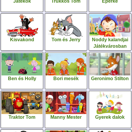
Játékok
Trükkös Tom
Eperke
Kisvakond
Tom és Jerry
Noddy kalandjai
Játékvárosban
Ben és Holly
Bori mesék
Geronimo Stilton
Traktor Tom
Manny Mester
Gyerek dalok