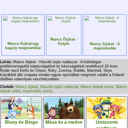
Mancs Őrjárat -
Mancs őrjárat-egy
Kutyfu
Mancs őrjárat - A
bagoly megmentése
majomkodás
Leírás:
Mancs őrjárat - Húsvéti tojás vadászat - A különleges
problémamegoldó képességekkel és készségekkel rendelkező 10 éves
Ryder nevű kisfiú és Chase, Roky, Zumma, Rubble, Marshall, Skye
kutyákból álló csapata minden egyes epizódban megment valakit a Kaland-
öbölben valamilyen vészhelyzetben.
Címkék:
Mancs őrjárat
,
Húsvéti tojás vadászat
,
Mancs őrjárat mese
,
Mancs
őrjárat videó
,
mesevideó
,
mese
,
Bluey és Bingo
Mása és a medve
Umizoomi