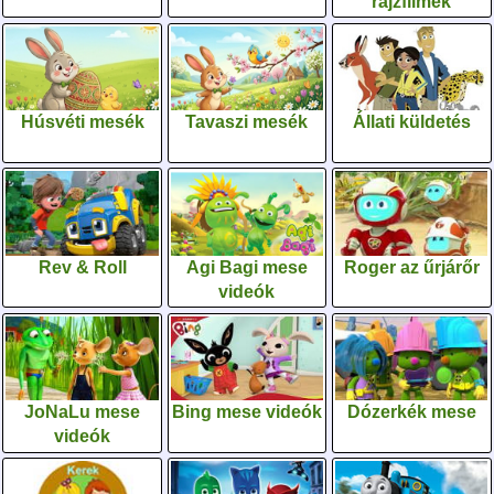
rajzfilmek
Húsvéti mesék
Tavaszi mesék
Állati küldetés
Rev & Roll
Agi Bagi mese
Roger az űrjárőr
videók
JoNaLu mese
Bing mese videók
Dózerkék mese
videók