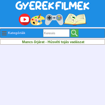
Kategóriák
Mancs őrjárat - Húsvéti tojás vadászat