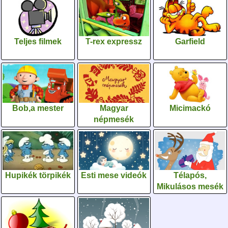
Teljes filmek
T-rex expressz
Garfield
Bob,a mester
Magyar
Micimackó
népmesék
Hupikék törpikék
Esti mese videók
Télapós,
Mikulásos mesék