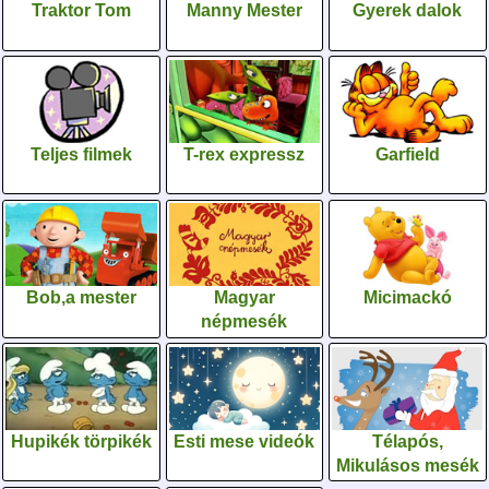
Traktor Tom
Manny Mester
Gyerek dalok
Teljes filmek
T-rex expressz
Garfield
Bob,a mester
Magyar
Micimackó
népmesék
Hupikék törpikék
Esti mese videók
Télapós,
Mikulásos mesék