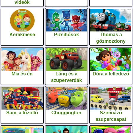
videók
Kerekmese
Pizsihősök
Thomas a
gőzmozdony
Mia és én
Láng és a
Dóra a felfedező
szuperverdák
Sam, a tűzoltó
Chuggington
Szirénázó
szupercsapat