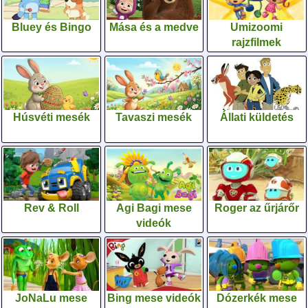
Bluey és Bingo
Mása és a medve
Umizoomi
rajzfilmek
Húsvéti mesék
Tavaszi mesék
Állati küldetés
Rev & Roll
Agi Bagi mese
Roger az űrjárőr
videók
JoNaLu mese
Bing mese videók
Dózerkék mese