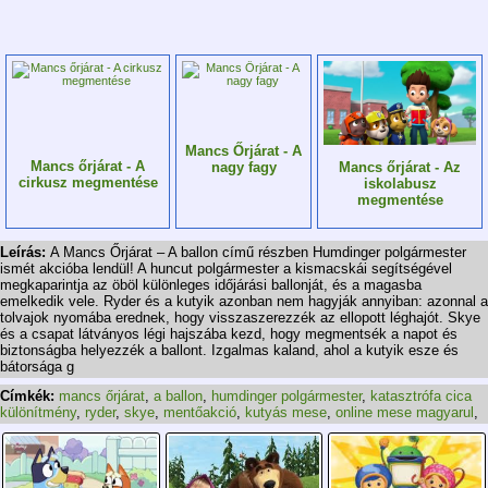
Mancs Őrjárat - A
Mancs őrjárat - A
Mancs őrjárat - Az
nagy fagy
cirkusz megmentése
iskolabusz
megmentése
Leírás:
A Mancs Őrjárat – A ballon című részben Humdinger polgármester
ismét akcióba lendül! A huncut polgármester a kismacskái segítségével
megkaparintja az öböl különleges időjárási ballonját, és a magasba
emelkedik vele. Ryder és a kutyik azonban nem hagyják annyiban: azonnal a
tolvajok nyomába erednek, hogy visszaszerezzék az ellopott léghajót. Skye
és a csapat látványos légi hajszába kezd, hogy megmentsék a napot és
biztonságba helyezzék a ballont. Izgalmas kaland, ahol a kutyik esze és
bátorsága g
Címkék:
mancs őrjárat
,
a ballon
,
humdinger polgármester
,
katasztrófa cica
különítmény
,
ryder
,
skye
,
mentőakció
,
kutyás mese
,
online mese magyarul
,