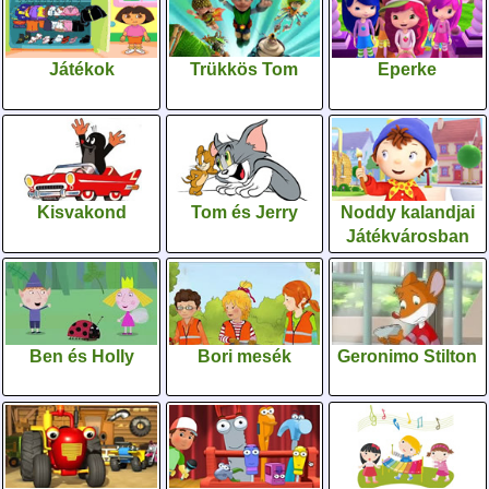
Játékok
Trükkös Tom
Eperke
Kisvakond
Tom és Jerry
Noddy kalandjai
Játékvárosban
Ben és Holly
Bori mesék
Geronimo Stilton