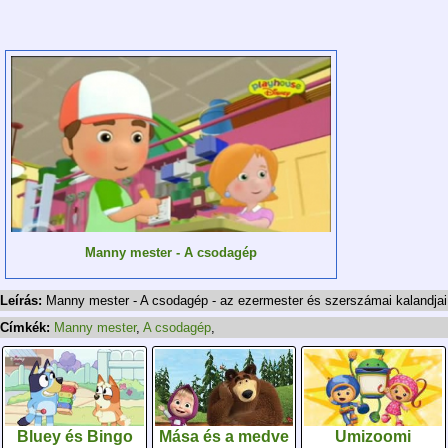
Manny mester - A csodagép
Leírás:
Manny mester - A csodagép - az ezermester és szerszámai kalandjai
Címkék:
Manny mester
,
A csodagép
,
Bluey és Bingo
Mása és a medve
Umizoomi