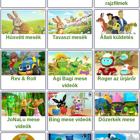
rajzfilmek
Húsvéti mesék
Tavaszi mesék
Állati küldetés
Rev & Roll
Agi Bagi mese
Roger az űrjárőr
videók
JoNaLu mese
Bing mese videók
Dózerkék mese
videók