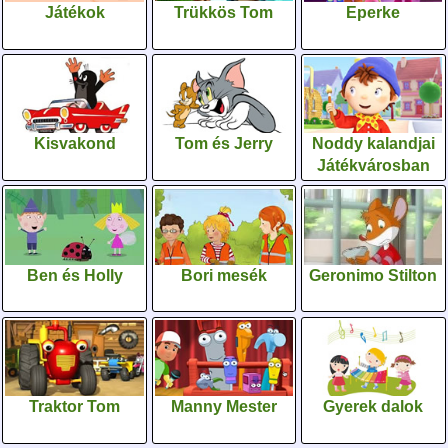
Játékok
Trükkös Tom
Eperke
Kisvakond
Tom és Jerry
Noddy kalandjai
Játékvárosban
Ben és Holly
Bori mesék
Geronimo Stilton
Traktor Tom
Manny Mester
Gyerek dalok