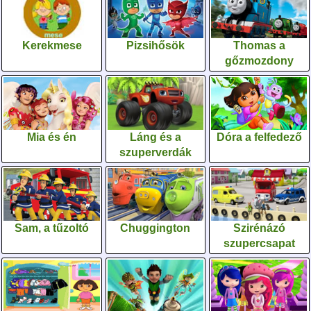
Kerekmese
Pizsihősök
Thomas a
gőzmozdony
Mia és én
Láng és a
Dóra a felfedező
szuperverdák
Sam, a tűzoltó
Chuggington
Szirénázó
szupercsapat