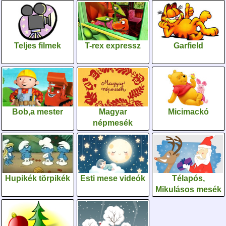
Teljes filmek
T-rex expressz
Garfield
Bob,a mester
Magyar
Micimackó
népmesék
Hupikék törpikék
Esti mese videók
Télapós,
Mikulásos mesék