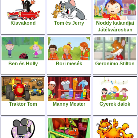
Kisvakond
Tom és Jerry
Noddy kalandjai
Játékvárosban
Ben és Holly
Bori mesék
Geronimo Stilton
Traktor Tom
Manny Mester
Gyerek dalok