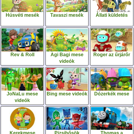
Húsvéti mesék
Tavaszi mesék
Állati küldetés
Rev & Roll
Agi Bagi mese
Roger az űrjárőr
videók
JoNaLu mese
Bing mese videók
Dózerkék mese
videók
Kerekmese
Pizsihősök
Thomas a