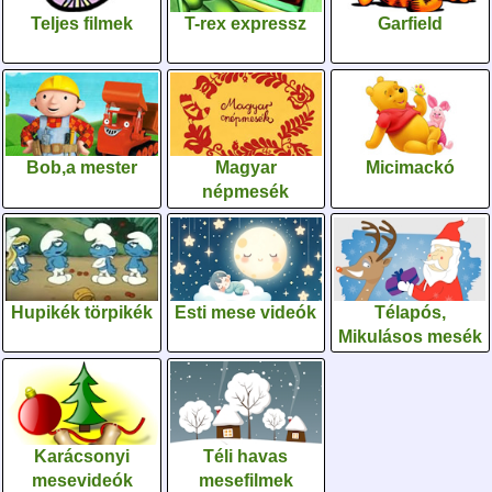
Teljes filmek
T-rex expressz
Garfield
Bob,a mester
Magyar
Micimackó
népmesék
Hupikék törpikék
Esti mese videók
Télapós,
Mikulásos mesék
Karácsonyi
Téli havas
mesevideók
mesefilmek