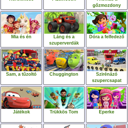
gőzmozdony
Mia és én
Láng és a
Dóra a felfedező
szuperverdák
Sam, a tűzoltó
Chuggington
Szirénázó
szupercsapat
Játékok
Trükkös Tom
Eperke