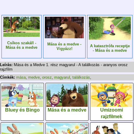
Csíkos szakáll -
Mása és a medve -
A katasztrófa receptje
Mása és a medve
Vigyázz!
- Mása és a medve
Leírás:
Mása és a Medve 1. rész magyarul - A találkozás - aranyos orosz
rajzfilm
Címkék:
mása
,
medve
,
orosz
,
magyarul
,
találkozás
,
Bluey és Bingo
Mása és a medve
Umizoomi
rajzfilmek