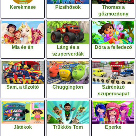
Kerekmese
Pizsihősök
Thomas a
gőzmozdony
Mia és én
Láng és a
Dóra a felfedező
szuperverdák
Sam, a tűzoltó
Chuggington
Szirénázó
szupercsapat
Játékok
Trükkös Tom
Eperke