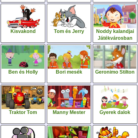
Kisvakond
Tom és Jerry
Noddy kalandjai
Játékvárosban
Ben és Holly
Bori mesék
Geronimo Stilton
Traktor Tom
Manny Mester
Gyerek dalok