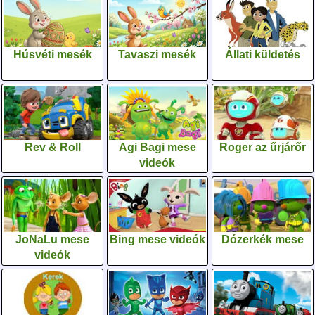
Húsvéti mesék
Tavaszi mesék
Állati küldetés
Rev & Roll
Agi Bagi mese
Roger az űrjárőr
videók
JoNaLu mese
Bing mese videók
Dózerkék mese
videók