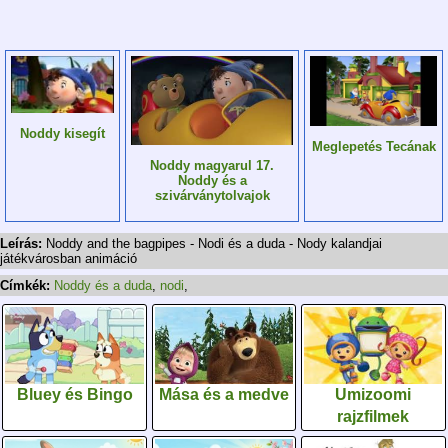
Noddy kisegít
Meglepetés Tecának
Noddy magyarul 17.
Noddy és a
szivárványtolvajok
Leírás:
Noddy and the bagpipes - Nodi és a duda - Nody kalandjai
játékvárosban animáció
Címkék:
Noddy és a duda
,
nodi
,
Bluey és Bingo
Mása és a medve
Umizoomi
rajzfilmek