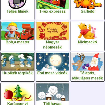
Teljes filmek
T-rex expressz
Garfield
Bob,a mester
Magyar
Micimackó
népmesék
Hupikék törpikék
Esti mese videók
Télapós,
Mikulásos mesék
Karácsonyi
Téli havas