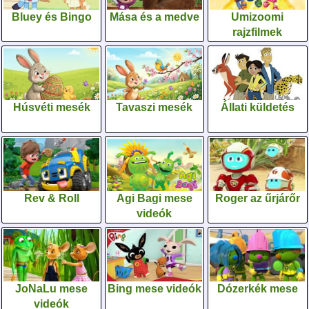
Bluey és Bingo
Mása és a medve
Umizoomi
rajzfilmek
Húsvéti mesék
Tavaszi mesék
Állati küldetés
Rev & Roll
Agi Bagi mese
Roger az űrjárőr
videók
JoNaLu mese
Bing mese videók
Dózerkék mese
videók