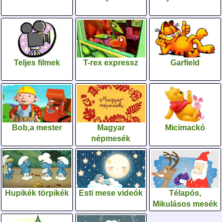
Teljes filmek
T-rex expressz
Garfield
Bob,a mester
Magyar
Micimackó
népmesék
Hupikék törpikék
Esti mese videók
Télapós,
Mikulásos mesék