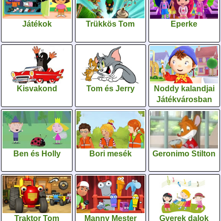
Játékok
Trükkös Tom
Eperke
Kisvakond
Tom és Jerry
Noddy kalandjai
Játékvárosban
Ben és Holly
Bori mesék
Geronimo Stilton
Traktor Tom
Manny Mester
Gyerek dalok