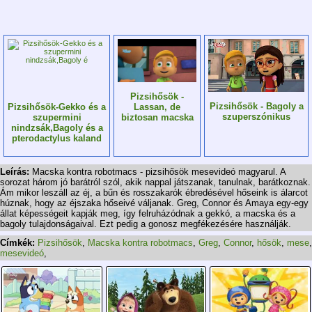
Pizsihősök -
Pizsihősök - Bagoly a
Lassan, de
Pizsihősök-Gekko és a
szuperszónikus
biztosan macska
szupermini
nindzsák,Bagoly és a
pterodactylus kaland
Leírás:
Macska kontra robotmacs - pizsihősök mesevideó magyarul. A
sorozat három jó barátról szól, akik nappal játszanak, tanulnak, barátkoznak.
Ám mikor leszáll az éj, a bűn és rosszakarók ébredésével hőseink is álarcot
húznak, hogy az éjszaka hőseivé váljanak. Greg, Connor és Amaya egy-egy
állat képességeit kapják meg, így felruházódnak a gekkó, a macska és a
bagoly tulajdonságaival. Ezt pedig a gonosz megfékezésére használják.
Címkék:
Pizsihősök
,
Macska kontra robotmacs
,
Greg
,
Connor
,
hősök
,
mese
,
mesevideó
,