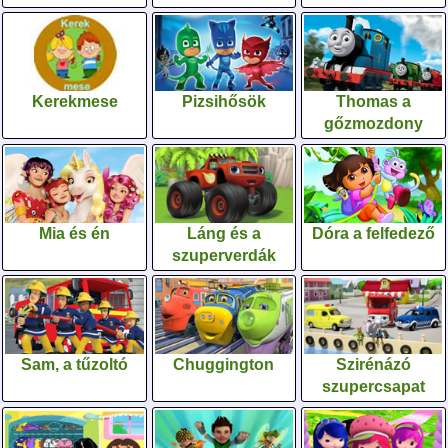
Kerekmese
Pizsihősök
Thomas a
gőzmozdony
Mia és én
Láng és a
Dóra a felfedező
szuperverdák
Sam, a tűzoltó
Chuggington
Szirénázó
szupercsapat