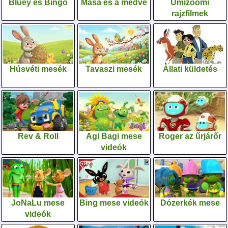
Bluey és Bingo
Mása és a medve
Umizoomi
rajzfilmek
Húsvéti mesék
Tavaszi mesék
Állati küldetés
Rev & Roll
Agi Bagi mese
Roger az űrjárőr
videók
JoNaLu mese
Bing mese videók
Dózerkék mese
videók