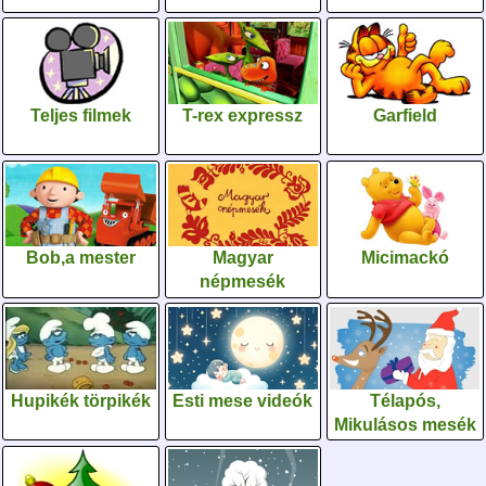
Teljes filmek
T-rex expressz
Garfield
Bob,a mester
Magyar
Micimackó
népmesék
Hupikék törpikék
Esti mese videók
Télapós,
Mikulásos mesék