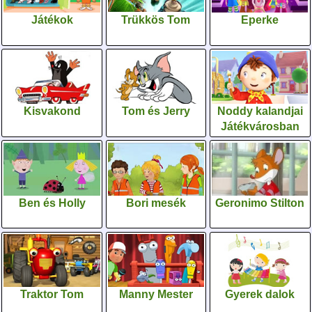
Játékok
Trükkös Tom
Eperke
Kisvakond
Tom és Jerry
Noddy kalandjai
Játékvárosban
Ben és Holly
Bori mesék
Geronimo Stilton
Traktor Tom
Manny Mester
Gyerek dalok