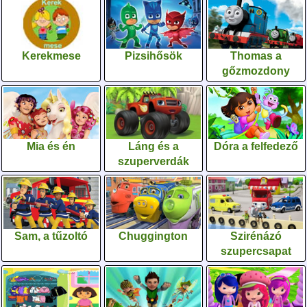
Kerekmese
Pizsihősök
Thomas a
gőzmozdony
Mia és én
Láng és a
Dóra a felfedező
szuperverdák
Sam, a tűzoltó
Chuggington
Szirénázó
szupercsapat