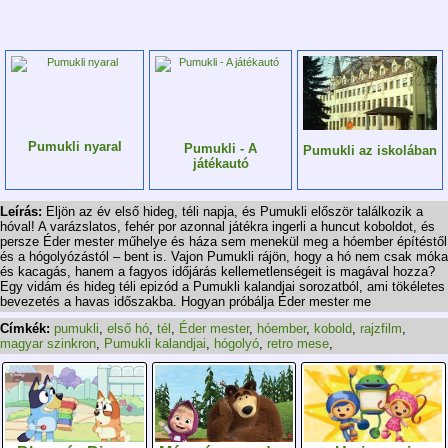
Pumukli nyaral
Pumukli - A
Pumukli az iskolában
játékautó
Leírás:
Eljön az év első hideg, téli napja, és Pumukli először találkozik a
hóval! A varázslatos, fehér por azonnal játékra ingerli a huncut koboldot, és
persze Éder mester műhelye és háza sem menekül meg a hóember építéstől
és a hógolyózástól – bent is. Vajon Pumukli rájön, hogy a hó nem csak móka
és kacagás, hanem a fagyos időjárás kellemetlenségeit is magával hozza?
Egy vidám és hideg téli epizód a Pumukli kalandjai sorozatból, ami tökéletes
bevezetés a havas időszakba. Hogyan próbálja Éder mester me
Címkék:
pumukli
,
első hó
,
tél
,
Éder mester
,
hóember
,
kobold
,
rajzfilm
,
magyar szinkron
,
Pumukli kalandjai
,
hógolyó
,
retro mese
,