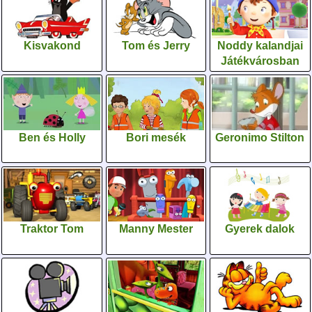
Kisvakond
Tom és Jerry
Noddy kalandjai
Játékvárosban
Ben és Holly
Bori mesék
Geronimo Stilton
Traktor Tom
Manny Mester
Gyerek dalok