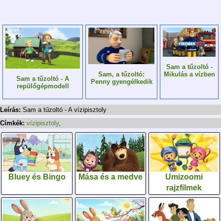
Sam a tűzoltó -
Sam, a tűzoltó:
Mikulás a vízben
Sam a tűzoltó - A
Penny gyengélkedik
repülőgépmodell
Leírás:
Sam a tűzoltó - A vízipisztoly
Címkék:
vízipisztoly
,
Bluey és Bingo
Mása és a medve
Umizoomi
rajzfilmek