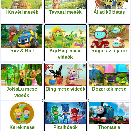
Húsvéti mesék
Tavaszi mesék
Állati küldetés
Rev & Roll
Agi Bagi mese
Roger az űrjárőr
videók
JoNaLu mese
Bing mese videók
Dózerkék mese
videók
Kerekmese
Pizsihősök
Thomas a