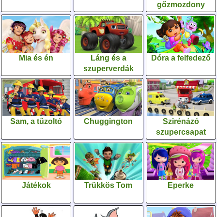
gőzmozdony
Mia és én
Láng és a
Dóra a felfedező
szuperverdák
Sam, a tűzoltó
Chuggington
Szirénázó
szupercsapat
Játékok
Trükkös Tom
Eperke