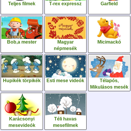
Teljes filmek
T-rex expressz
Garfield
Bob,a mester
Magyar
Micimackó
népmesék
Hupikék törpikék
Esti mese videók
Télapós,
Mikulásos mesék
Karácsonyi
Téli havas
mesevideók
mesefilmek