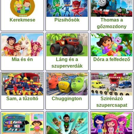
Kerekmese
Pizsihősök
Thomas a
gőzmozdony
Mia és én
Láng és a
Dóra a felfedező
szuperverdák
Sam, a tűzoltó
Chuggington
Szirénázó
szupercsapat