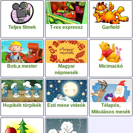
Teljes filmek
T-rex expressz
Garfield
Bob,a mester
Magyar
Micimackó
népmesék
Hupikék törpikék
Esti mese videók
Télapós,
Mikulásos mesék