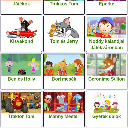
Játékok
Trükkös Tom
Eperke
Kisvakond
Tom és Jerry
Noddy kalandjai
Játékvárosban
Ben és Holly
Bori mesék
Geronimo Stilton
Traktor Tom
Manny Mester
Gyerek dalok