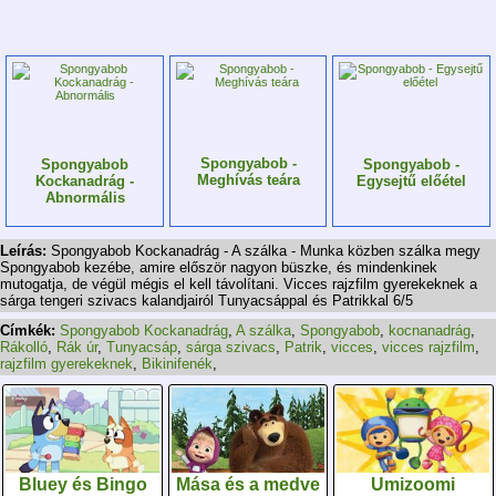
Spongyabob -
Spongyabob
Spongyabob -
Meghívás teára
Kockanadrág -
Egysejtű előétel
Abnormális
Leírás:
Spongyabob Kockanadrág - A szálka - Munka közben szálka megy
Spongyabob kezébe, amire először nagyon büszke, és mindenkinek
mutogatja, de végül mégis el kell távolítani. Vicces rajzfilm gyerekeknek a
sárga tengeri szivacs kalandjairól Tunyacsáppal és Patrikkal 6/5
Címkék:
Spongyabob Kockanadrág
,
A szálka
,
Spongyabob
,
kocnanadrág
,
Rákolló
,
Rák úr
,
Tunyacsáp
,
sárga szivacs
,
Patrik
,
vicces
,
vicces rajzfilm
,
rajzfilm gyerekeknek
,
Bikinifenék
,
Bluey és Bingo
Mása és a medve
Umizoomi