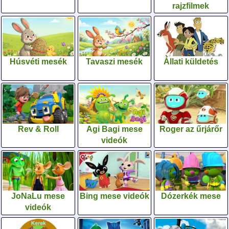
rajzfilmek
Húsvéti mesék
Tavaszi mesék
Állati küldetés
Rev & Roll
Agi Bagi mese
Roger az űrjárőr
videók
JoNaLu mese
Bing mese videók
Dózerkék mese
videók