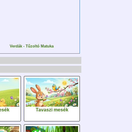
Verdák - Tűzoltó Matuka
esék
Tavaszi mesék