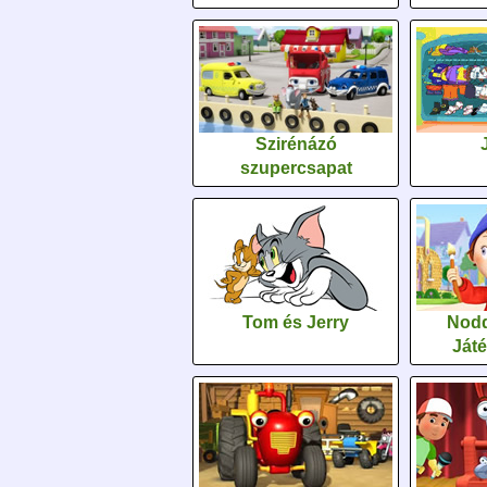
Szirénázó
szupercsapat
Tom és Jerry
Nodd
Ját