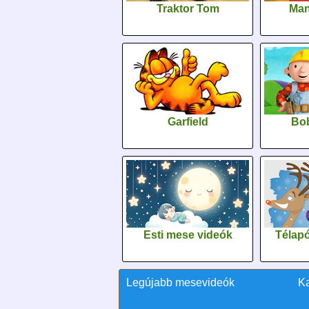
Traktor Tom
Man
Garfield
Bob
Esti mese videók
Télapó
Legújabb mesevideók
K