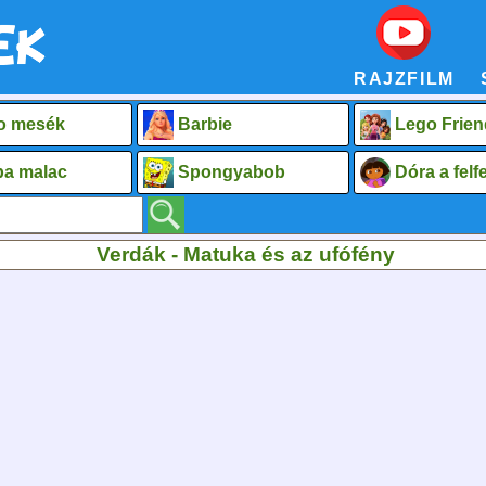
RAJZFILM
o mesék
Barbie
Lego Frien
a malac
Spongyabob
Dóra a fel
Verdák - Matuka és az ufófény