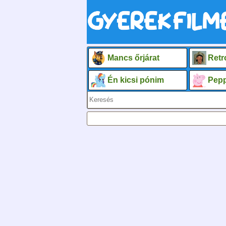
Mancs őrjárat
Retr
Én kicsi pónim
Pepp