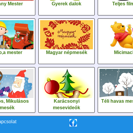
ny Mester
Gyerek dalok
Teljes fi
,a mester
Magyar népmesék
Micimac
s, Mikulásos
Karácsonyi
Téli havas me
mesék
mesevideók
apcsolat