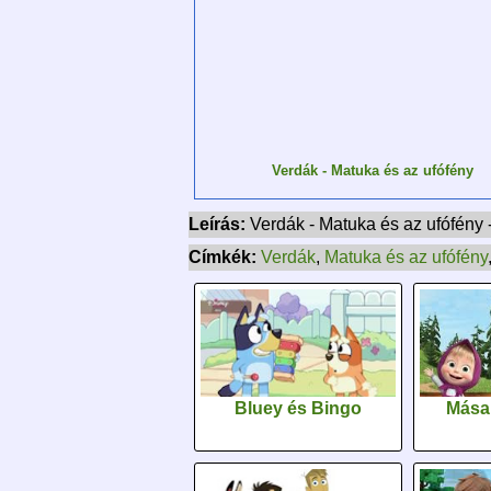
Verdák - Matuka és az ufófény
Leírás:
Verdák - Matuka és az ufófény 
Címkék:
Verdák
,
Matuka és az ufófény
Bluey és Bingo
Mása