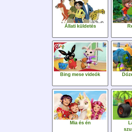
Állati küldetés
Re
Bing mese videók
Dóz
Mia és én
L
szu