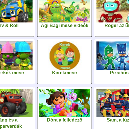
v & Roll
Agi Bagi mese videók
Roger az űr
erkék mese
Kerekmese
Pizsihő
áng és a
Dóra a felfedező
Sam, a tűz
perverdák