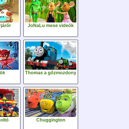
járőr
JoNaLu mese videók
sök
Thomas a gőzmozdony
oltó
Chuggington