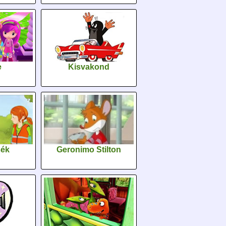
e
Kisvakond
sék
Geronimo Stilton