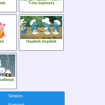
lmek
T-rex expressz
kó
Hupikék törpikék
sefilmek
Tartalom
Partnerek