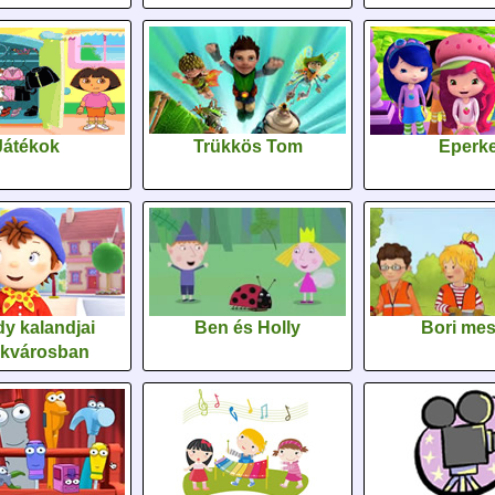
Játékok
Trükkös Tom
Eperk
y kalandjai
Ben és Holly
Bori me
ékvárosban