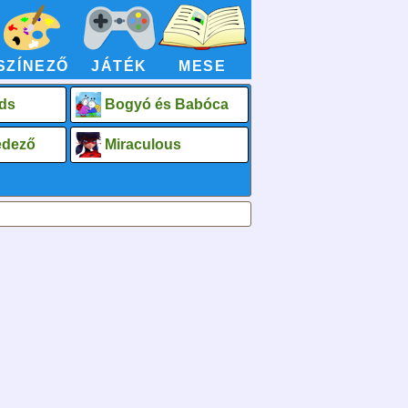
SZÍNEZŐ
JÁTÉK
MESE
ds
Bogyó és Babóca
fedező
Miraculous