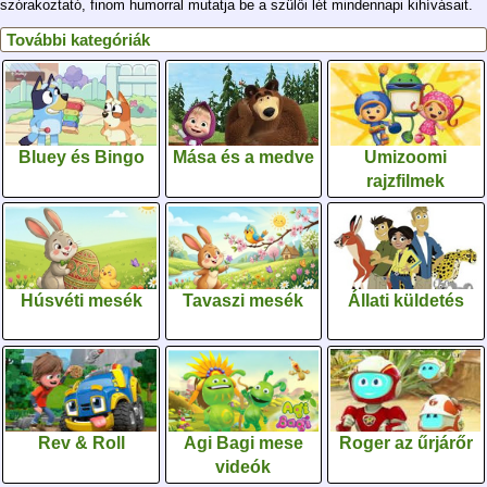
szórakoztató, finom humorral mutatja be a szülői lét mindennapi kihívásait.
További kategóriák
Bluey és Bingo
Mása és a medve
Umizoomi
rajzfilmek
Húsvéti mesék
Tavaszi mesék
Állati küldetés
Rev & Roll
Agi Bagi mese
Roger az űrjárőr
videók