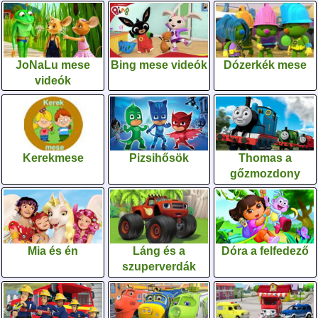
JoNaLu mese
Bing mese videók
Dózerkék mese
videók
Kerekmese
Pizsihősök
Thomas a
gőzmozdony
Mia és én
Láng és a
Dóra a felfedező
szuperverdák