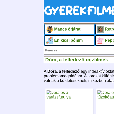
Mancs őrjárat
Retr
Én kicsi pónim
Pepp
Dóra, a felfedező rajzfilmek
A
Dóra, a felfedező
egy interaktív okt
problémamegoldásra. A sorozat különleg
válnak a küldetéseknek, miközben alap