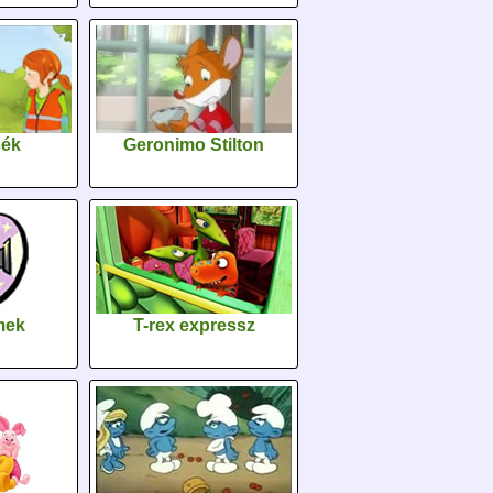
sék
Geronimo Stilton
lmek
T-rex expressz