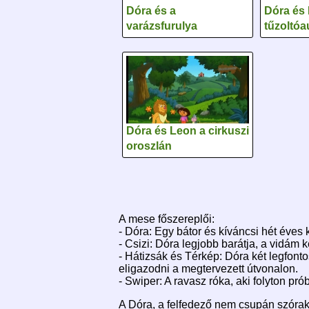
Dóra és a
Dóra és 
varázsfurulya
tűzoltóa
Dóra és Leon a cirkuszi
oroszlán
A mese főszereplői:
- Dóra: Egy bátor és kíváncsi hét éves 
- Csizi: Dóra legjobb barátja, a vidám
- Hátizsák és Térkép: Dóra két legfont
eligazodni a megtervezett útvonalon.
- Swiper: A ravasz róka, aki folyton pr
A Dóra, a felfedező nem csupán szórak