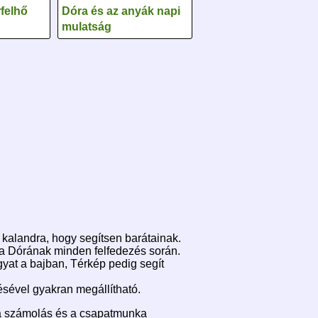
rfelhő
Dóra és az anyák napi
mulatság
b kalandra, hogy segítsen barátainak.
rsa Dórának minden felfedezés során.
gyat a bajban, Térkép pedig segít
tésével gyakran megállítható.
, a számolás és a csapatmunka