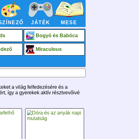
SZÍNEZŐ
JÁTÉK
MESE
ds
Bogyó és Babóca
fedező
Miraculous
eket a világ felfedezésére és a
t, így a gyerekek aktív résztvevőivé