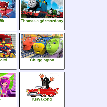
sök
Thomas a gőzmozdony
oltó
Chuggington
e
Kisvakond