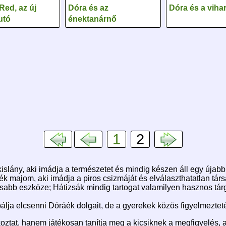
Red, az új
Dóra és az
Dóra és a viha
utó
énektanárnő
1
2
kislány, aki imádja a természetet és mindig készen áll egy újab
 kék majom, aki imádja a piros csizmáját és elválaszthatatlan tá
osabb eszköze; Hátizsák mindig tartogat valamilyen hasznos tár
óbálja elcsenni Dóráék dolgait, de a gyerekek közös figyelmezte
oztat, hanem játékosan tanítja meg a kicsiknek a megfigyelés