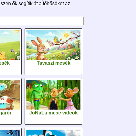
szen ők segítik át a főhősöket az
esék
Tavaszi mesék
járőr
JoNaLu mese videók