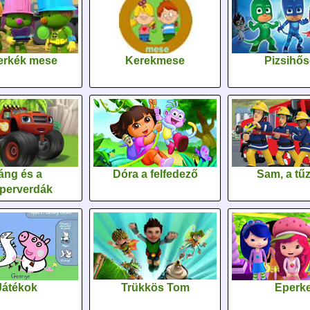
erkék mese
Kerekmese
Pizsihő
áng és a
Dóra a felfedező
Sam, a tűz
perverdák
Játékok
Trükkös Tom
Eperk