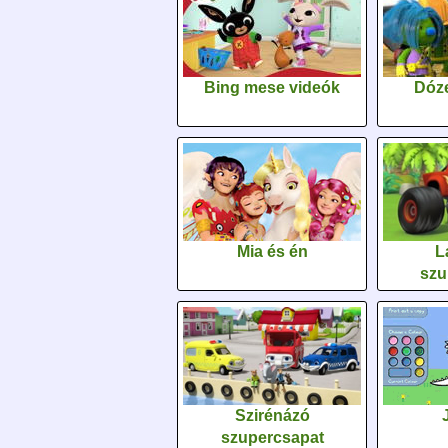
Bing mese videók
Dóz
Mia és én
L
szu
Szirénázó
szupercsapat