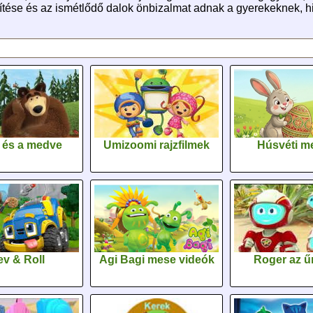
pítése és az ismétlődő dalok önbizalmat adnak a gyerekeknek, hi
 és a medve
Umizoomi rajzfilmek
Húsvéti m
v & Roll
Agi Bagi mese videók
Roger az űr