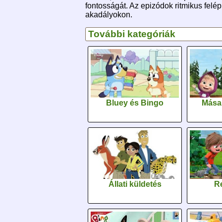
fontosságát. Az epizódok ritmikus felé
akadályokon.
További kategóriák
Bluey és Bingo
Mása
Állati küldetés
Re