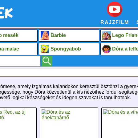
RAJZFILM
o mesék
Barbie
Lego Frien
a malac
Spongyabob
Dóra a fel
atómese, amely izgalmas kalandokon keresztül ösztönzi a gyerek
essége, hogy Dóra közvetlenül a kis nézőihez fordul segítségér
vető logikai készségeket és idegen szavakat is tanulhatnak.