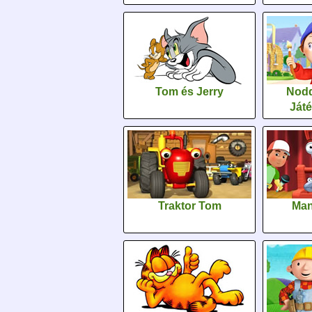
Tom és Jerry
Nodd
Ját
Traktor Tom
Man