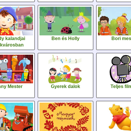
y kalandjai
Ben és Holly
Bori me
ékvárosban
ny Mester
Gyerek dalok
Teljes fi