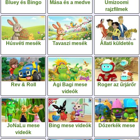
Bluey és Bingo
Mása és a medve
Umizoomi
rajzfilmek
Húsvéti mesék
Tavaszi mesék
Állati küldetés
Rev & Roll
Agi Bagi mese
Roger az űrjárőr
videók
JoNaLu mese
Bing mese videók
Dózerkék mese
videók