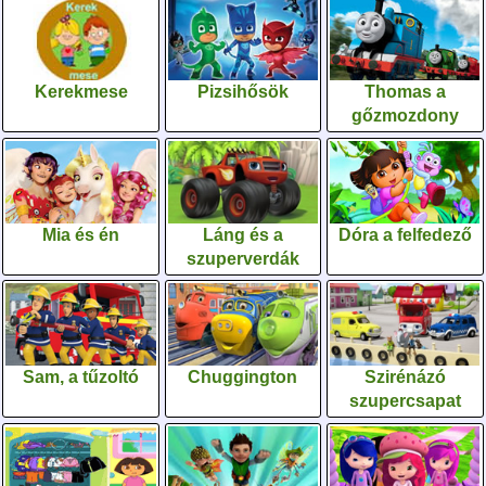
Kerekmese
Pizsihősök
Thomas a
gőzmozdony
Mia és én
Láng és a
Dóra a felfedező
szuperverdák
Sam, a tűzoltó
Chuggington
Szirénázó
szupercsapat