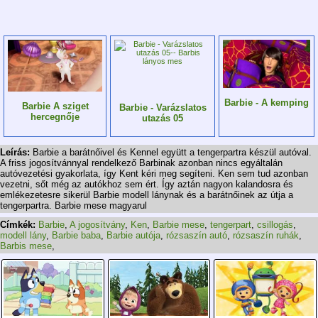
Barbie - A kemping
Barbie A sziget
Barbie - Varázslatos
hercegnője
utazás 05
Leírás:
Barbie a barátnőivel és Kennel együtt a tengerpartra készül autóval.
A friss jogosítvánnyal rendelkező Barbinak azonban nincs egyáltalán
autóvezetési gyakorlata, így Kent kéri meg segíteni. Ken sem tud azonban
vezetni, sőt még az autókhoz sem ért. Így aztán nagyon kalandosra és
emlékezetesre sikerül Barbie modell lánynak és a barátnőinek az útja a
tengerpartra. Barbie mese magyarul
Címkék:
Barbie
,
A jogosítvány
,
Ken
,
Barbie mese
,
tengerpart
,
csillogás
,
modell lány
,
Barbie baba
,
Barbie autója
,
rózsaszín autó
,
rózsaszín ruhák
,
Barbis mese
,