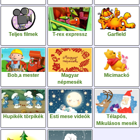
Teljes filmek
T-rex expressz
Garfield
Bob,a mester
Magyar
Micimackó
népmesék
Hupikék törpikék
Esti mese videók
Télapós,
Mikulásos mesék