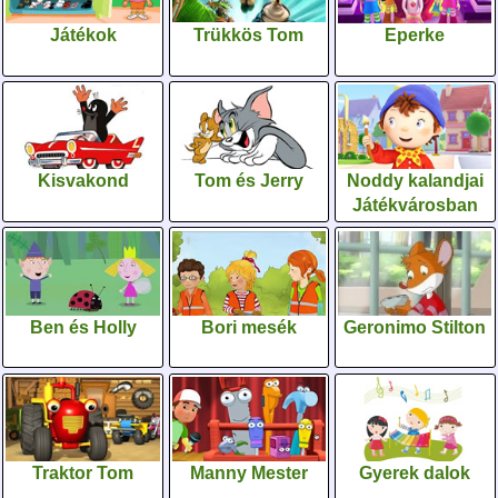
Játékok
Trükkös Tom
Eperke
Kisvakond
Tom és Jerry
Noddy kalandjai
Játékvárosban
Ben és Holly
Bori mesék
Geronimo Stilton
Traktor Tom
Manny Mester
Gyerek dalok