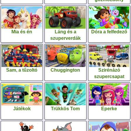
Mia és én
Láng és a
Dóra a felfedező
szuperverdák
Sam, a tűzoltó
Chuggington
Szirénázó
szupercsapat
Játékok
Trükkös Tom
Eperke