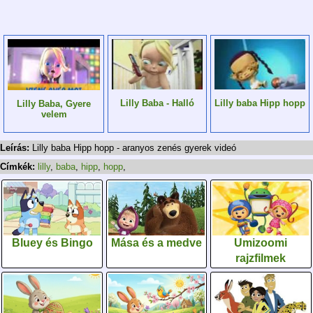
Lilly Baba - Halló
Lilly baba Hipp hopp
Lilly Baba, Gyere
velem
Leírás:
Lilly baba Hipp hopp - aranyos zenés gyerek videó
Címkék:
lilly
,
baba
,
hipp
,
hopp
,
Bluey és Bingo
Mása és a medve
Umizoomi
rajzfilmek