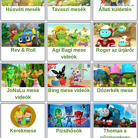
Húsvéti mesék
Tavaszi mesék
Állati küldetés
Rev & Roll
Agi Bagi mese
Roger az űrjárőr
videók
JoNaLu mese
Bing mese videók
Dózerkék mese
videók
Kerekmese
Pizsihősök
Thomas a
gőzmozdony