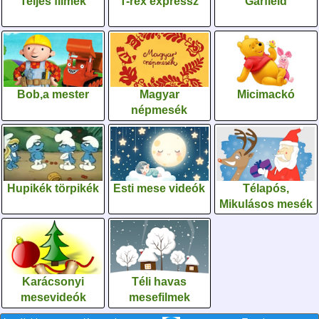
Teljes filmek
T-rex expressz
Garfield
Bob,a mester
Magyar
Micimackó
népmesék
Hupikék törpikék
Esti mese videók
Télapós,
Mikulásos mesék
Karácsonyi
Téli havas
mesevideók
mesefilmek