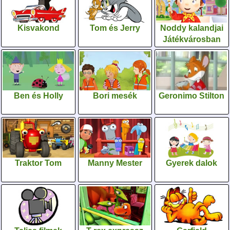
Kisvakond
Tom és Jerry
Noddy kalandjai
Játékvárosban
Ben és Holly
Bori mesék
Geronimo Stilton
Traktor Tom
Manny Mester
Gyerek dalok