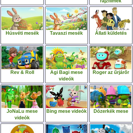
rajzfilmek
Húsvéti mesék
Tavaszi mesék
Állati küldetés
Rev & Roll
Agi Bagi mese
Roger az űrjárőr
videók
JoNaLu mese
Bing mese videók
Dózerkék mese
videók