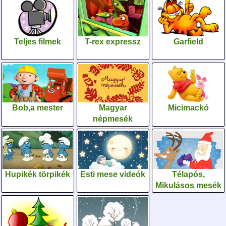
Teljes filmek
T-rex expressz
Garfield
Bob,a mester
Magyar
Micimackó
népmesék
Hupikék törpikék
Esti mese videók
Télapós,
Mikulásos mesék