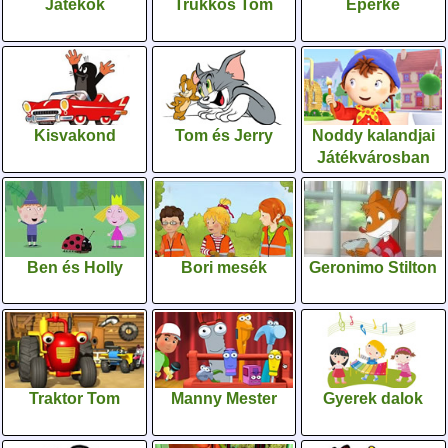
Játékok
Trükkös Tom
Eperke
Kisvakond
Tom és Jerry
Noddy kalandjai
Játékvárosban
Ben és Holly
Bori mesék
Geronimo Stilton
Traktor Tom
Manny Mester
Gyerek dalok