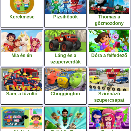
Kerekmese
Pizsihősök
Thomas a
gőzmozdony
Mia és én
Láng és a
Dóra a felfedező
szuperverdák
Sam, a tűzoltó
Chuggington
Szirénázó
szupercsapat