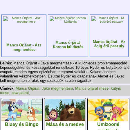
Mancs őrjárat - Az
Mancs őrjárat-
Mancs Örjárat - Ász
égig érő paszuly
Korona küldtetés
megmentése
Leírás:
Mancs Örjárat - Jake megmentése - A különleges problémamegoldó
képességekkel és készségekkel rendelkező 10 éves Ryder és kutyákból álló
csapata minden egyes epizódban megment valakit a Kaland-öbölben
valamilyen vészhelyzetben. Ezúttal Ryder és csapatának Alexet és Jaket
kell megmentenie, akik egy szakadék szélén ragadtak.
Címkék:
Mancs Örjárat
,
Jake megmentése
,
Mancs őrjárat mese
,
kutyis
mese
,
paw patrol
,
Bluey és Bingo
Mása és a medve
Umizoomi