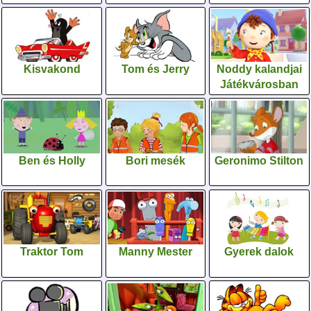
Kisvakond
Tom és Jerry
Noddy kalandjai
Játékvárosban
Ben és Holly
Bori mesék
Geronimo Stilton
Traktor Tom
Manny Mester
Gyerek dalok