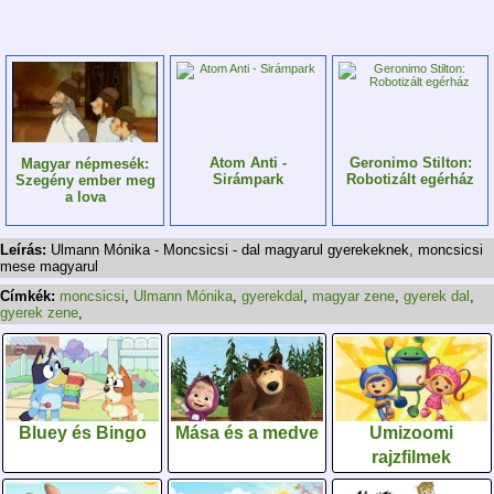
Atom Anti -
Geronimo Stilton:
Magyar népmesék:
Sirámpark
Robotizált egérház
Szegény ember meg
a lova
Leírás:
Ulmann Mónika - Moncsicsi - dal magyarul gyerekeknek, moncsicsi
mese magyarul
Címkék:
moncsicsi
,
Ulmann Mónika
,
gyerekdal
,
magyar zene
,
gyerek dal
,
gyerek zene
,
Bluey és Bingo
Mása és a medve
Umizoomi
rajzfilmek