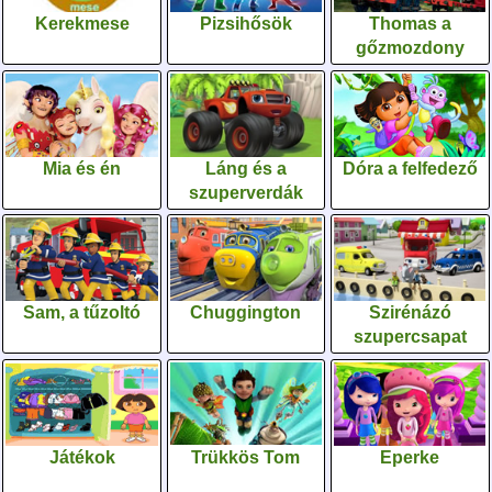
Kerekmese
Pizsihősök
Thomas a
gőzmozdony
Mia és én
Láng és a
Dóra a felfedező
szuperverdák
Sam, a tűzoltó
Chuggington
Szirénázó
szupercsapat
Játékok
Trükkös Tom
Eperke