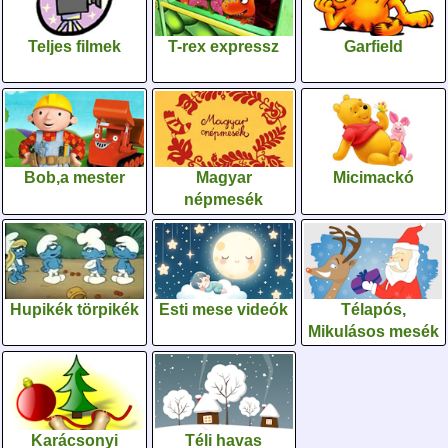
Teljes filmek
T-rex expressz
Garfield
Bob,a mester
Magyar
Micimackó
népmesék
Hupikék törpikék
Esti mese videók
Télapós,
Mikulásos mesék
Karácsonyi
Téli havas