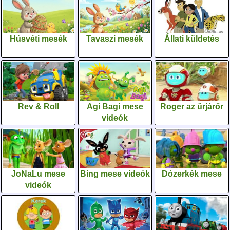
Húsvéti mesék
Tavaszi mesék
Állati küldetés
Rev & Roll
Agi Bagi mese
Roger az űrjárőr
videók
JoNaLu mese
Bing mese videók
Dózerkék mese
videók